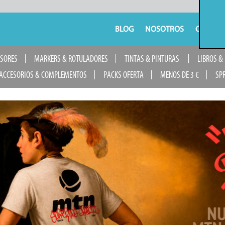
BLOG
NOSOTROS
CONTAC
USORES
MARKERS & ROTULADORES
TINTAS & PINTURAS
LIBROS &
ACCESORIOS & COMPLEMENTOS
PACKS OFERTA
MENOS DE 3 €
SP