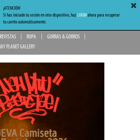
ACCEDER
MI CARRITO
0,00 €
¡ATENCIÓN!
Si has iniciado tu sesión en otro dispositivo, haz
LOGIN
ahora para recuperar
TO
tu carrito automáticamente.
 REVISTAS
ROPA
GORRAS & GORROS
RAY PLANET GALLERY