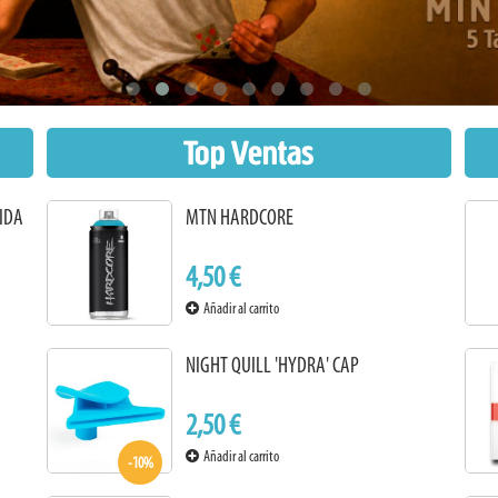
Top Ventas
VIDA
MTN HARDCORE
4,50 €
Añadir al carrito
NIGHT QUILL 'HYDRA' CAP
2,50 €
Añadir al carrito
-10%