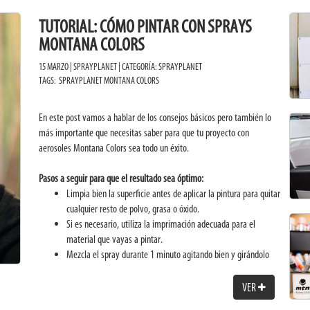
TUTORIAL: CÓMO PINTAR CON SPRAYS
MONTANA COLORS
15 MARZO | SPRAYPLANET | CATEGORÍA:
SPRAYPLANET
TAGS:
SPRAYPLANET
MONTANA COLORS
En este post vamos a hablar de los consejos básicos pero también lo
más importante que necesitas saber para que tu proyecto con
aerosoles Montana Colors sea todo un éxito.
Pasos a seguir para que el resultado sea óptimo:
Limpia bien la superficie antes de aplicar la pintura para quitar
cualquier resto de polvo, grasa o óxido.
Si es necesario, utiliza la imprimación adecuada para el
material que vayas a pintar.
Mezcla el spray durante 1 minuto agitando bien y girándolo
para que la bola de dentro se mueva y se mezcle bien.
Haz una prueba antes en otra superficie para asegurarte de
VER
que la mezcla está bien y de que la pintura fluye