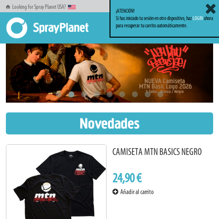
Looking for Spray Planet USA?
¡ATENCIÓN!
Si has iniciado tu sesión en otro dispositivo, haz
LOGIN
ahora
para recuperar tu carrito automáticamente.
Novedades
CAMISETA MTN BASICS NEGRO
24,90 €
Añadir al carrito