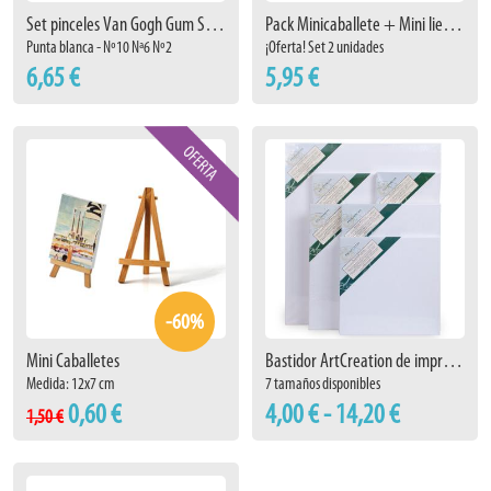
Set pinceles Van Gogh Gum Shaper
Pack Minicaballete + Mini lienzo (Set 2)
Punta blanca - Nº10 Nª6 Nº2
¡Oferta! Set 2 unidades
6,65 €
5,95 €
-60%
Mini Caballetes
Bastidor ArtCreation de imprimación universal
Medida: 12x7 cm
7 tamaños disponibles
0,60 €
4,00 € - 14,20 €
1,50 €