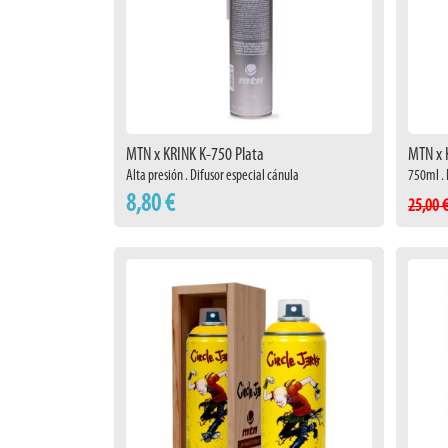
MTN x KRINK K-750 Plata
MTN x 
Alta presión . Difusor especial cánula
750ml . 
8,80 €
25,00 