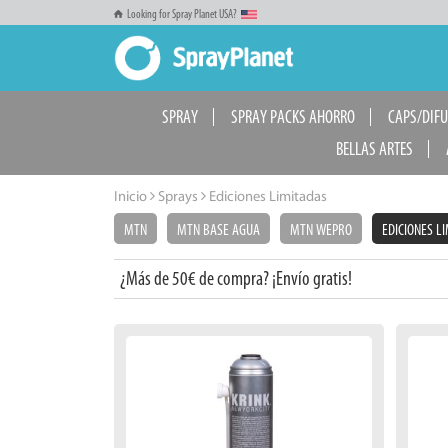
Looking for Spray Planet USA?
SPRAY
SPRAY PACKS AHORRO
CAPS/DIF
BELLAS ARTES
Inicio
Sprays
Ediciones Limitadas
MTN
MTN BASE AGUA
MTN WEPRO
EDICIONES L
¿Más de 50€ de compra? ¡Envío gratis!