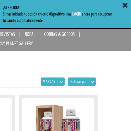
ACCEDER
MI CARRITO
0,00 €
¡ATENCIÓN!
Si has iniciado tu sesión en otro dispositivo, haz
LOGIN
ahora para recuperar
TO
tu carrito automáticamente.
 REVISTAS
ROPA
GORRAS & GORROS
RAY PLANET GALLERY
MARCAS
Ordenar por