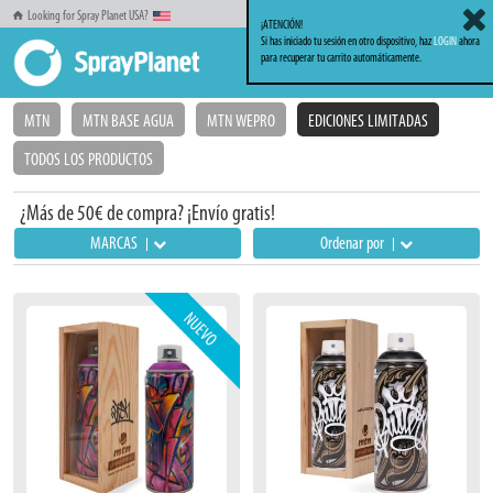
Looking for Spray Planet USA?
¡ATENCIÓN!
Si has iniciado tu sesión en otro dispositivo, haz
LOGIN
ahora
para recuperar tu carrito automáticamente.
Inicio
Sprays
Ediciones Limitadas
MTN
MTN BASE AGUA
MTN WEPRO
EDICIONES LIMITADAS
TODOS LOS PRODUCTOS
¿Más de 50€ de compra? ¡Envío gratis!
MARCAS
Ordenar por