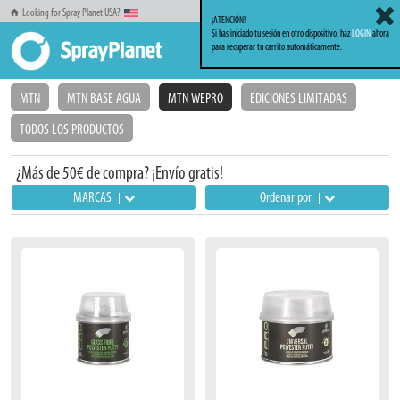
Looking for Spray Planet USA?
¡ATENCIÓN!
Si has iniciado tu sesión en otro dispositivo, haz
LOGIN
ahora
para recuperar tu carrito automáticamente.
Inicio
Sprays
MTN WEPRO
MTN
MTN BASE AGUA
MTN WEPRO
EDICIONES LIMITADAS
TODOS LOS PRODUCTOS
¿Más de 50€ de compra? ¡Envío gratis!
MARCAS
Ordenar por