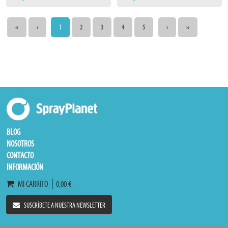
‹‹
‹
1
2
3
4
5
›
››
BLOG
NOSOTROS
CONTACTO
INFORMACIÓN
MI CARRITO
0,00 €
SUSCRÍBETE A NUESTRA NEWSLETTER