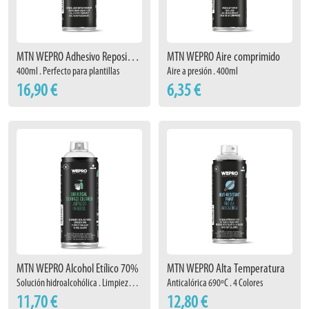
MTN WEPRO Adhesivo Reposicionable
MTN WEPRO Aire comprimido
400ml . Perfecto para plantillas
Aire a presión . 400ml
16,90 €
6,35 €
MTN WEPRO Alcohol Etílico 70%
MTN WEPRO Alta Temperatura
Solución hidroalcohólica . Limpieza superficies
Anticalórica 690ºC . 4 Colores
11,70 €
12,80 €