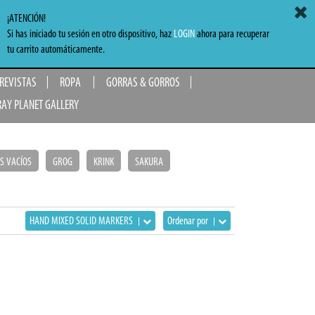
ACCEDER
MI CARRITO
0,00 €
¡ATENCIÓN!
Si has iniciado tu sesión en otro dispositivo, haz
LOGIN
ahora para recuperar
TO
tu carrito automáticamente.
 REVISTAS
ROPA
GORRAS & GORROS
RAY PLANET GALLERY
S VACÍOS
GROG
KRINK
SAKURA
HAND MIXED SOLID MARKERS
Ordenar por