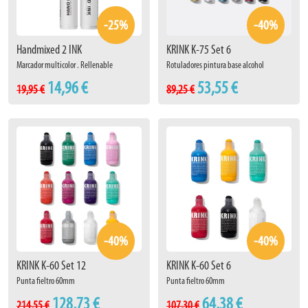
-25%
-40%
Handmixed 2 INK
KRINK K-75 Set 6
Marcador multicolor . Rellenable
Rotuladores pintura base alcohol
14,96 €
53,55 €
19,95 €
89,25 €
-40%
-40%
KRINK K-60 Set 12
KRINK K-60 Set 6
Punta fieltro 60mm
Punta fieltro 60mm
128,73 €
64,38 €
214,55 €
107,30 €