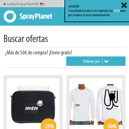
Looking for Spray Planet USA?
¡ATENCIÓN!
Si has iniciado tu sesión en otro dispositivo, haz
LOGIN
ahora
para recuperar tu carrito automáticamente.
Inicio
Buscar ofertas
Buscar ofertas
¿Más de 50€ de compra? ¡Envío gratis!
Ordenar por
-25%
-30%