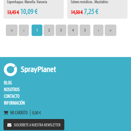
Copenhague. Marsella. Varsovia
Colores metálicos . Mezclables
10,09 €
7,25 €
13,45 €
14,50 €
<
‹
1
2
3
4
5
›
>
BLOG
NOSOTROS
CONTACTO
INFORMACIÓN
MI CARRITO
0,00 €
SUSCRÍBETE A NUESTRA NEWSLETTER