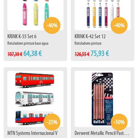
-40%
-40%
KRINK K-55 Set 6
KRINK K-42 Set 12
Rotuladores pintura base agua
Rotuladores pintura
64,38 €
75,93 €
107,30 €
126,55 €
-25%
-50%
MTN Systems Internacional V
Derwent Metallic Pencil Pastel Set 6