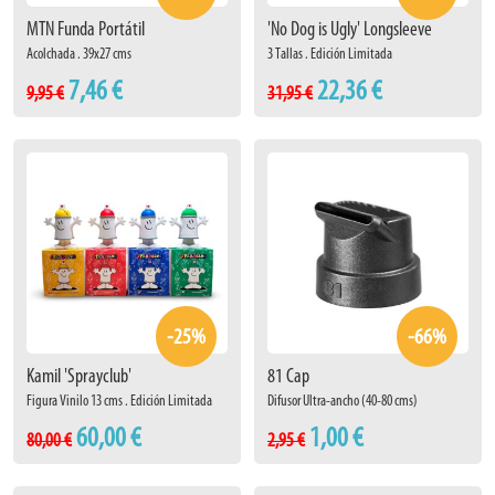
MTN Funda Portátil
'No Dog is Ugly' Longsleeve
Acolchada . 39x27 cms
3 Tallas . Edición Limitada
7,46 €
22,36 €
9,95 €
31,95 €
-25%
-66%
Kamil 'Sprayclub'
81 Cap
Figura Vinilo 13 cms . Edición Limitada
Difusor Ultra-ancho (40-80 cms)
60,00 €
1,00 €
80,00 €
2,95 €