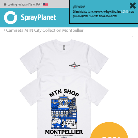
Looking for Spray Planet USA?
¡ATENCIÓN!
Si has iniciado tu sesión en otro dispositivo, haz
LOGIN
ahora
para recuperar tu carrito automáticamente.
Inicio
Ropa
Ropa MTN Apparel
Camiseta MTN City Collection Montpellier