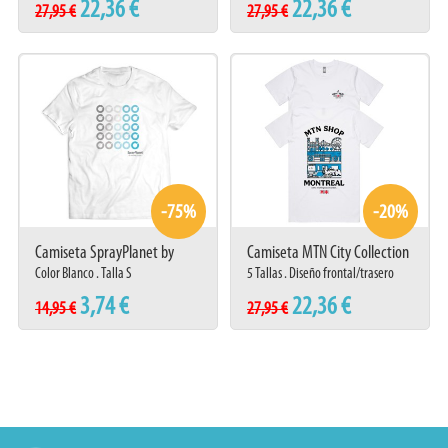
22,36 €
22,36 €
27,95 €
27,95 €
-75%
-20%
Camiseta SprayPlanet by
Camiseta MTN City Collection
Montana Colors
Montreal
Color Blanco . Talla S
5 Tallas . Diseño frontal/trasero
3,74 €
22,36 €
14,95 €
27,95 €