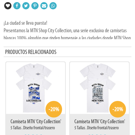
¡La ciudad se lleva puesta!
Presentamos la MTN Shop City Collection, una serie exclusiva de camisetas
blancas 100% algodón que rinden homenaje a las ciudades donde MTN Shop
deja su huella.
PRODUCTOS RELACIONADOS
Cada diseño está inspirado en la esencia única de lugares como Barcelona,
Madrid, Los Angeles, Marsella o Ámsterdam.
· Edición limitada
· 5 tallas disponibles (de S a XXL)
· Estampadas en algodón blanco de alta calidad
· Ilustraciones exclusivas por ciudad
Ya seas local, fan del graffiti global o simplemente apasionado del estilo
urbano con historia, esta colección está pensada para ti. Porque no importa
-20%
-20%
dónde estés, si vistes MTN, vistes calle.
Camiseta MTN 'City Collection'
Camiseta MTN 'City Collection'
Los Angeles
New York
5 Tallas . Diseño frontal/trasero
5 Tallas . Diseño frontal/trasero