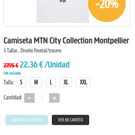
-20%
Camiseta MTN City Collection Montpellier
5 Tallas . Diseño frontal/trasero
22,36 €
/Unidad
27,95 €
IVA Incluido
Talla:
S
M
L
XL
XXL
Cantidad:
AÑADIR AL CARRITO
VER MI CARRITO