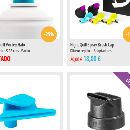
-25%
-
uill Vortex Halo
Night Quill Spray Brush Cap
nico 5-35 cms . Macho
Difusor cepillo + Adaptadores
TADO
18,00 €
20,00 €