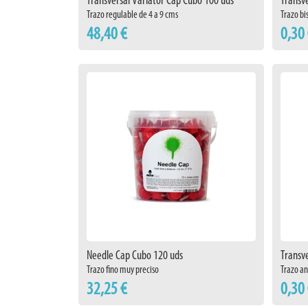
Transversal Variator Cap Cubo 100 uds
Transv
Trazo regulable de 4 a 9 cms
Trazo bi
48,40 €
0,30
Needle Cap Cubo 120 uds
Transve
Trazo fino muy preciso
Trazo an
32,25 €
0,30