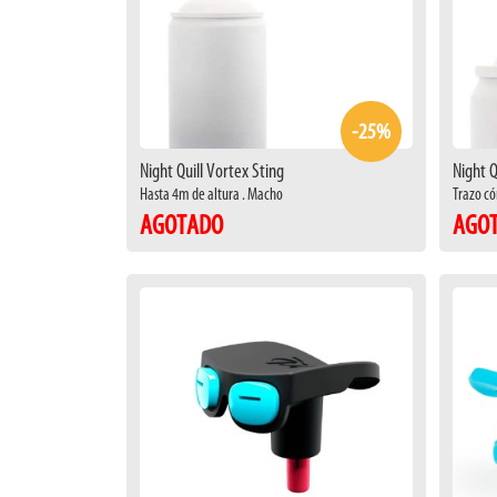
-25%
Night Quill Vortex Sting
Night Q
Hasta 4m de altura . Macho
Trazo có
AGOTADO
AGO