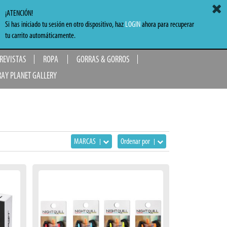
ACCEDER
MI CARRITO
0,00 €
¡ATENCIÓN!
Si has iniciado tu sesión en otro dispositivo, haz
LOGIN
ahora para recuperar
TO
tu carrito automáticamente.
 REVISTAS
ROPA
GORRAS & GORROS
RAY PLANET GALLERY
MARCAS
Ordenar por