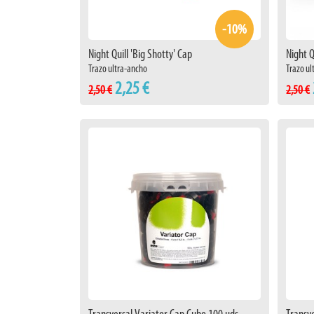
-10%
Night Quill 'Big Shotty' Cap
Night Q
Trazo ultra-ancho
Trazo ul
2,25 €
2,50 €
2,50 €