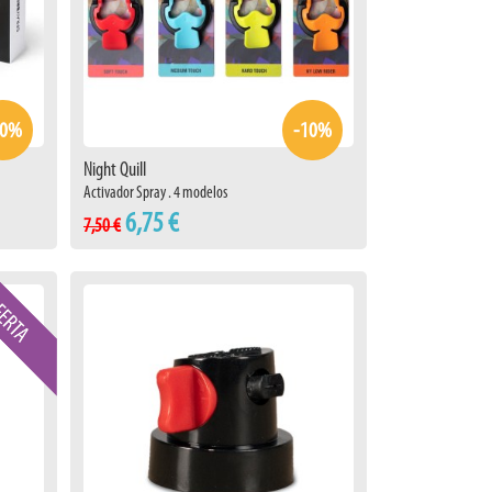
10%
-10%
Night Quill
Activador Spray . 4 modelos
6,75 €
7,50 €