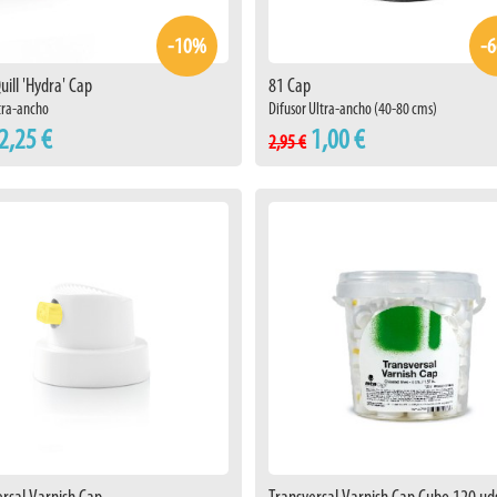
-10%
-
uill 'Hydra' Cap
81 Cap
tra-ancho
Difusor Ultra-ancho (40-80 cms)
2,25 €
1,00 €
2,95 €