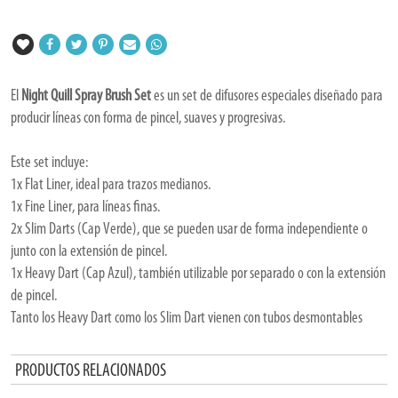
El
Night Quill Spray Brush Set
es un set de difusores especiales diseñado para
producir líneas con forma de pincel, suaves y progresivas.
Este set incluye:
1x Flat Liner, ideal para trazos medianos.
1x Fine Liner, para líneas finas.
2x Slim Darts (Cap Verde), que se pueden usar de forma independiente o
junto con la extensión de pincel.
1x Heavy Dart (Cap Azul), también utilizable por separado o con la extensión
de pincel.
Tanto los Heavy Dart como los Slim Dart vienen con tubos desmontables
(detachable stems).
Estos difusores son compatibles con sprays de válvula macho (3,18 mm y 4
PRODUCTOS RELACIONADOS
mm) o hembra, y además ayudan a evitar goteos y salpicaduras.