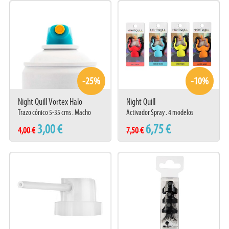
Las extensiones de pincel permiten trabajar detalles finos sin necesidad de
usar un pincel tradicional, y se pueden limpiar fácilmente con agua o
disolvente.
Consejos:
·Prueba el Slim Dart y la extensión del Fine Liner en sprays de baja presión
-25%
-10%
para lograr líneas muy finas, ideales para plantillas (stencil sized lines).
·Se recomienda utilizar estos difusores con sprays water based, aunque
Night Quill Vortex Halo
Night Quill
también funcionan con sprays convencionales de base solvente (solvent
Trazo cónico 5-35 cms . Macho
Activador Spray . 4 modelos
based).
3,00 €
6,75 €
4,00 €
7,50 €