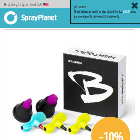
Looking for Spray Planet USA?
¡ATENCIÓN!
Si has iniciado tu sesión en otro dispositivo, haz
LOGIN
ahora
para recuperar tu carrito automáticamente.
Inicio
Familia Caps Difusores
Otros
Night Quill Spray Brush Cap
-10%