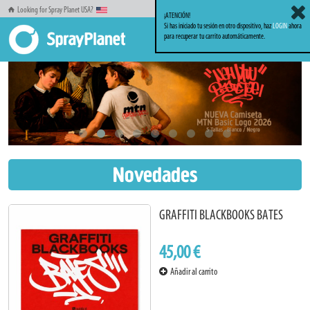
Looking for Spray Planet USA?
¡ATENCIÓN!
Si has iniciado tu sesión en otro dispositivo, haz
LOGIN
ahora
para recuperar tu carrito automáticamente.
Novedades
GRAFFITI BLACKBOOKS BATES
45,00 €
Añadir al carrito