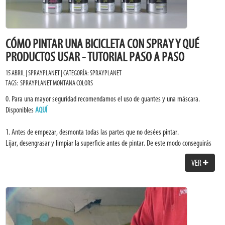
CÓMO PINTAR UNA BICICLETA CON SPRAY Y QUÉ
PRODUCTOS USAR - TUTORIAL PASO A PASO
15 ABRIL | SPRAYPLANET | CATEGORÍA:
SPRAYPLANET
TAGS:
SPRAYPLANET
MONTANA COLORS
0. Para una mayor seguridad recomendamos el uso de guantes y una máscara.
Disponibles
AQUÍ
1. Antes de empezar, desmonta todas las partes que no desées pintar.
Lijar, desengrasar y limpiar la superficie antes de pintar. De este modo conseguirás
que el cuadro quede lo más liso posible y la pintura tenga un mejor agarre y
VER
durabilidad.
Recomendamos el uso de
MTN PRO Alcohol
para conseguir los mejores resultados.
2. Protege con papel o
cinta de carrocero
las zonas sensibles del cuadro o coloca