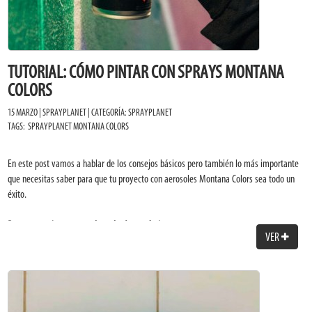
TUTORIAL: CÓMO PINTAR CON SPRAYS MONTANA
COLORS
15 MARZO | SPRAYPLANET | CATEGORÍA:
SPRAYPLANET
TAGS:
SPRAYPLANET
MONTANA COLORS
En este post vamos a hablar de los consejos básicos pero también lo más importante
que necesitas saber para que tu proyecto con aerosoles Montana Colors sea todo un
éxito.
Pasos a seguir para que el resultado sea óptimo:
VER
Limpia bien la superficie antes de aplicar la pintura para quitar cualquier resto
de polvo, grasa o óxido.
Si es necesario, utiliza la imprimación adecuada para el material que vayas a
pintar.
Mezcla el spray durante 1 minuto agitando bien y girándolo para que la bola