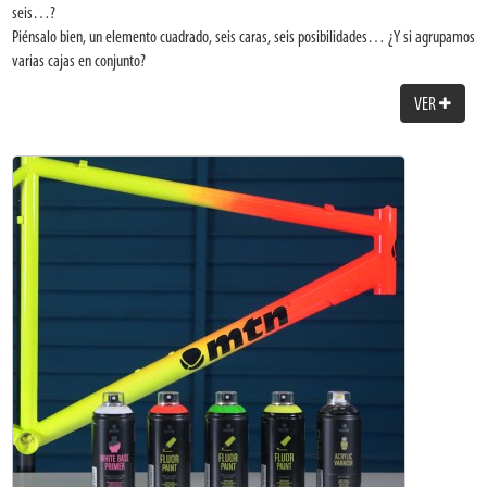
que espera el tiempo adecuado.
seis…?
Si aparecen burbujas es porque estás pintando demasiado cerca o hace
Piénsalo bien, un elemento cuadrado, seis caras, seis posibilidades… ¿Y si agrupamos
demasiado calor. Aplica a una distancia adecuada y evita pintar en ambientes
varias cajas en conjunto?
demasiado calurosos.
VER
Si se hacen goterones, es porque has acumulado demasiada pintura o no has
Un objeto fácil de montar, económico, ligero y reciclable.
agitado bien el spray. Así que no acumules demasiada pintura, haz una prueba
Crea tu propio muro o estructura y dispón de hasta 6 caras en cada caja para poder
antes y agita bien el spray durante un minuto.
pintar.
Es el complemento perfecto para pintar graffiti, exhibiciones, concursos y demás
actividades en las que se necesita un soporte para pintar.