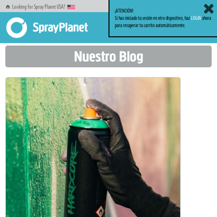
Looking for Spray Planet USA?
¡ATENCIÓN!
Si has iniciado tu sesión en otro dispositivo, haz
LOGIN
ahora
para recuperar tu carrito automáticamente.
Inicio
Blog
Categoría: SprayPlanet
Nuestro Blog