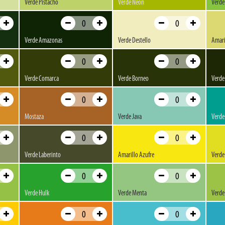
Verde Pistacho
Verde Neón
Verde
Verde Amazonas
Verde Destello
Amari
Verde Comarca
Verde Borneo
Verde
Mostaza
Verde Java
Verde
Verde Laberinto
Amarillo Azufre
Verde
Verde Hulk
Verde Menta
Verde