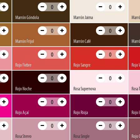
MTN. Seca en varios minutos y pasadas 2
condiciones atmosféricas- el endurecimie
Marrón Góndola
Marrón Jaima
Marró
Los colores web mostrados son aproxim
ya que cada dispositivo o pantalla los mu
Marrón Frijol
Marrón Café
Marró
contraste...).
Si tienes dudas acerca de un color escr
de colores real.
Rojo Fiebre
Rojo Sangre
Rojo 
Por favor, descarga aquí ficha técnica y
Ficha técnica
Rojo Noche
Rosa Supernova
Rosa 
Ficha seguridad
Todos los aerosoles comercializados en 
Rojo Açaí
Rojo Rioja
Rojo I
Rosa Stereo
Rosa Single
Rojo 