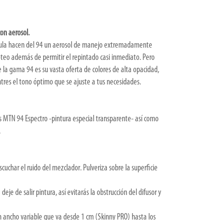
con aerosol.
álvula hacen del 94 un aerosol de manejo extremadamente
goteo además de permitir el repintado casi inmediato. Pero
la gama 94 es su vasta oferta de colores de alta opacidad,
res el tono óptimo que se ajuste a tus necesidades.
 MTN 94 Espectro -pintura especial transparente- así como
.
uchar el ruido del mezclador. Pulveriza sobre la superficie
deje de salir pintura, así evitarás la obstrucción del difusor y
n ancho variable que va desde 1 cm (Skinny PRO) hasta los