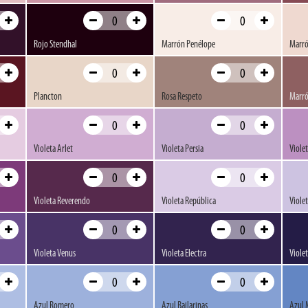
Rojo Stendhal
Marrón Penélope
Marró
Plancton
Rosa Respeto
Marró
Violeta Arlet
Violeta Persia
Viole
Violeta Reverendo
Violeta República
Viole
Violeta Venus
Violeta Electra
Viole
Azul Romero
Azul Bailarinas
Azul 