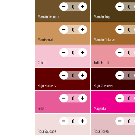
Marrón Secuoia
Marrón Topo
Montserrat
Marrón Chiapas
Chicle
Tutti Frutti
Rojo Burdeos
Rojo Cherokee
Erika
Magenta
Rosa Saudade
Rosa Boreal