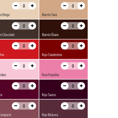
4-48 horas -en función de las capas aplicadas y las
nto de la película es total, incrementando así su resistencia.
n Dingo
Marrón Tana
aciones, en ningún caso deben tomarse como referencia real
estra de manera distinta (calibración de color, brillo,
n Chocolate
Marrón Ébano
íbenos un email y te podremos mandar fotografías de la carta
Vivo
Rojo Clandestino
 de seguridad de este producto.
Tokyo
Rosa Orquídea
nuestra tienda son de una producción posterior al lote 22060.
ra
Rojo Taurus
Compacto
Rojo Bitácora