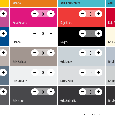
Mango
Azul Formentera
Azul 
Rosa Rosario
Rojo Claro
Rojo 
Blanco
Negro
Gris T
Gris Balboa
Gris Nube
Gris I
Gris Stardust
Gris Siberia
Gris R
Gris Icaro
Gris Antracita
Gris 