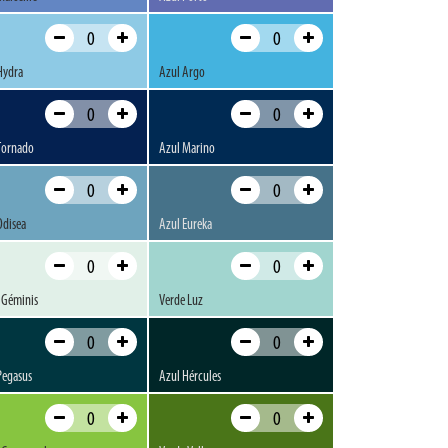
Hydra
Azul Argo
Tornado
Azul Marino
Odisea
Azul Eureka
 Géminis
Verde Luz
Pegasus
Azul Hércules