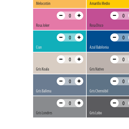
Melocotón
Amarillo Medio
Rosa Joker
Rosa Disco
Cian
Azul Babilonia
Gris Koala
Gris Nativo
Gris Ballena
Gris Chernóbil
Gris Londres
Gris Lobo