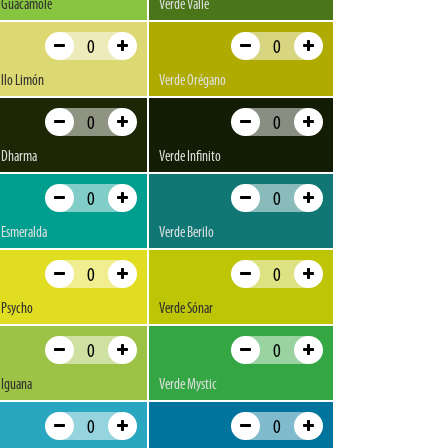
 Guacamole
Verde Valle
llo Limón
Verde Orégano
 Dharma
Verde Infinito
 Esmeralda
Verde Berilo
 Psycho
Verde Sónar
 Iguana
Verde Mystic