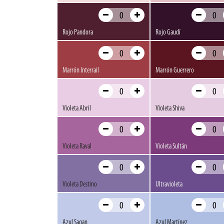
Rojo Pandora
Rojo Gaudí
Marrón Interrail
Marrón Guerrero
Violeta Abril
Violeta Shiva
Violeta Raval
Violeta Sultán
Violeta Destino
Ultravioleta
Azul Sagan
Azul Martínez