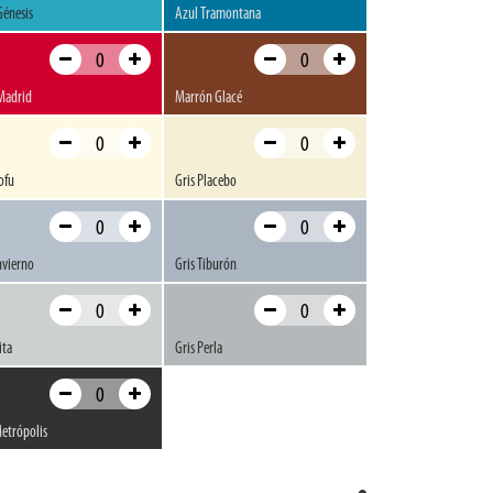
Génesis
Azul Tramontana
Madrid
Marrón Glacé
ofu
Gris Placebo
nvierno
Gris Tiburón
ita
Gris Perla
Metrópolis