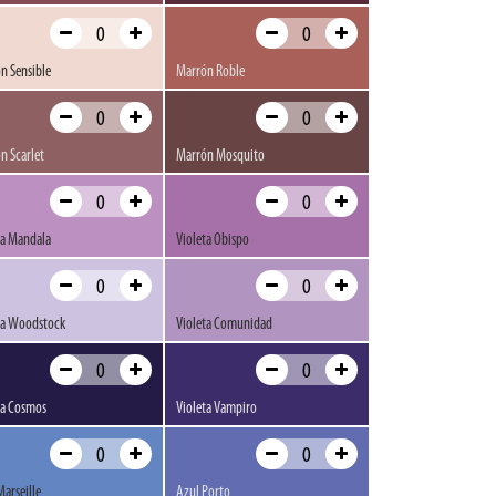
n Sensible
Marrón Roble
n Scarlet
Marrón Mosquito
ta Mandala
Violeta Obispo
ta Woodstock
Violeta Comunidad
ta Cosmos
Violeta Vampiro
Marseille
Azul Porto