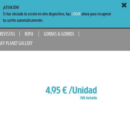
ACCEDER
MI CARRITO
0,00 €
¡ATENCIÓN!
Si has iniciado tu sesión en otro dispositivo, haz
LOGIN
ahora para recuperar
TO
tu carrito automáticamente.
 REVISTAS
ROPA
GORRAS & GORROS
RAY PLANET GALLERY
4,95 €
/Unidad
IVA Incluido