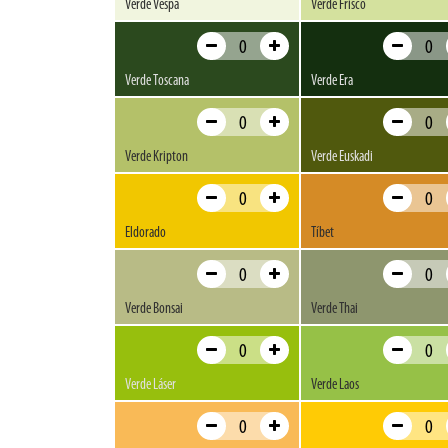
Verde Vespa
Verde Frisco
Verde Toscana
Verde Era
Verde Kripton
Verde Euskadi
Eldorado
Tíbet
Verde Bonsai
Verde Thai
Verde Láser
Verde Laos