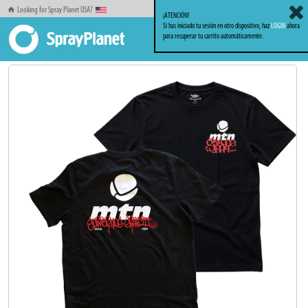
Looking for Spray Planet USA?
¡ATENCIÓN!
Si has iniciado tu sesión en otro dispositivo, haz
LOGIN
ahora
para recuperar tu carrito automáticamente.
Inicio
Ropa
Ropa MTN Apparel
Camiseta MTN Basics Negro