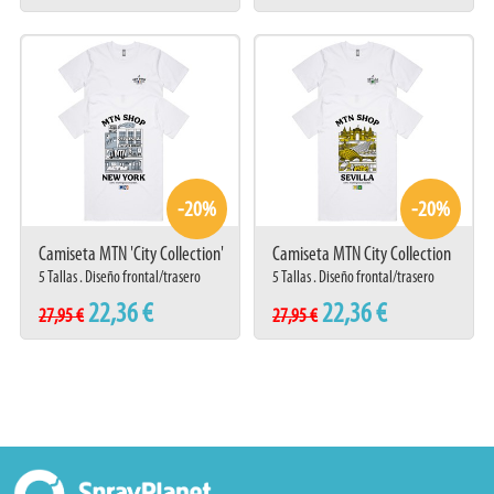
-20%
-20%
Camiseta MTN 'City Collection'
Camiseta MTN City Collection
New York
Sevilla
5 Tallas . Diseño frontal/trasero
5 Tallas . Diseño frontal/trasero
22,36 €
22,36 €
27,95 €
27,95 €