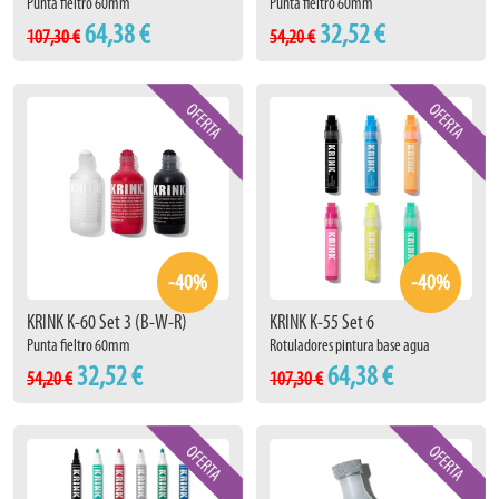
Punta fieltro 60mm
Punta fieltro 60mm
64,38 €
32,52 €
107,30 €
54,20 €
-40%
-40%
KRINK K-60 Set 3 (B-W-R)
KRINK K-55 Set 6
Punta fieltro 60mm
Rotuladores pintura base agua
32,52 €
64,38 €
54,20 €
107,30 €