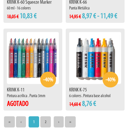
KRINK K-60 Squeeze Marker
KRINK K-66
60 ml - 16 colores
Punta Metálica
10,83 €
8,97 € - 11,49 €
18,05 €
14,95 €
-40%
-40%
KRINK K-11
KRINK K-75
Pintura acrílica . Punta 3mm
6 colores . Pintura base alcohol
AGOTADO
8,76 €
14,60 €
‹‹
‹
1
2
›
››