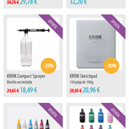
29,78 €
32,20 €
39,70 €
-25%
-30%
KRINK Compact Sprayer
KRINK Sketchpad
Botella no incluída
150 págs de 100g
18,49 €
20,96 €
24,65 €
29,95 €