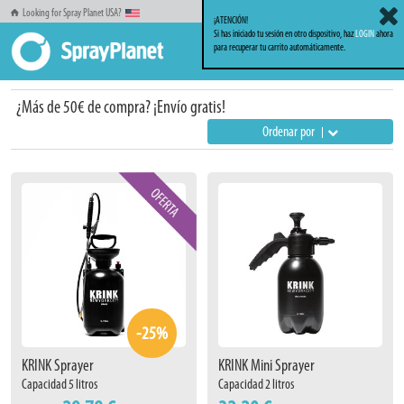
Looking for Spray Planet USA?
¡ATENCIÓN!
Si has iniciado tu sesión en otro dispositivo, haz
LOGIN
ahora
para recuperar tu carrito automáticamente.
Inicio
KRINK
¿Más de 50€ de compra? ¡Envío gratis!
Ordenar por
-25%
KRINK Sprayer
KRINK Mini Sprayer
Capacidad 5 litros
Capacidad 2 litros