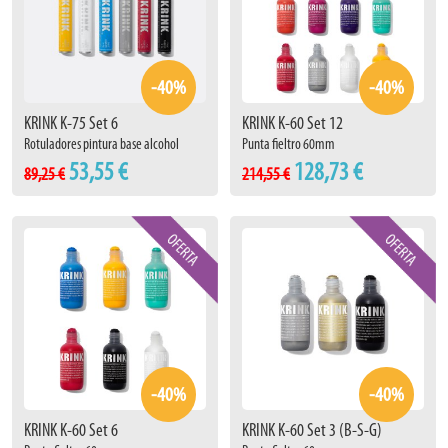
-40%
-40%
KRINK K-75 Set 6
KRINK K-60 Set 12
Rotuladores pintura base alcohol
Punta fieltro 60mm
53,55 €
128,73 €
89,25 €
214,55 €
-40%
-40%
KRINK K-60 Set 6
KRINK K-60 Set 3 (B-S-G)