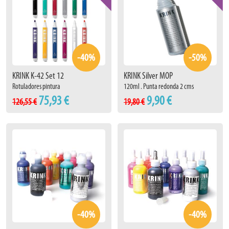
-40%
-50%
KRINK K-42 Set 12
KRINK Silver MOP
Rotuladores pintura
120ml . Punta redonda 2 cms
75,93 €
9,90 €
126,55 €
19,80 €
-40%
-40%