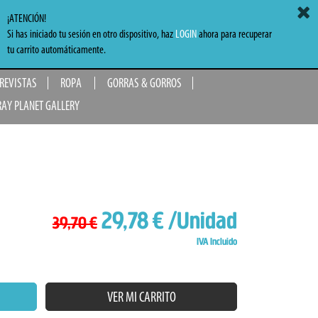
ACCEDER
MI CARRITO
0,00 €
¡ATENCIÓN!
Si has iniciado tu sesión en otro dispositivo, haz
LOGIN
ahora para recuperar
TO
tu carrito automáticamente.
 REVISTAS
ROPA
GORRAS & GORROS
RAY PLANET GALLERY
29,78 €
/Unidad
39,70 €
IVA Incluido
VER MI CARRITO