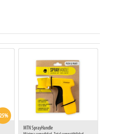
-25%
MTN SprayHandle
Máxima comodidad . Total compatibilidad