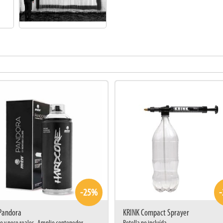
-25%
Pandora
KRINK Compact Sprayer
o y peso reales . Amplio contenedor
Botella no incluída