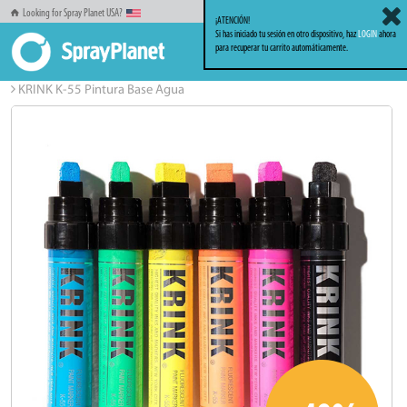
Looking for Spray Planet USA?
¡ATENCIÓN!
Si has iniciado tu sesión en otro dispositivo, haz
LOGIN
ahora
para recuperar tu carrito automáticamente.
Inicio
Markers_Rotuladores
KRINK
KRINK K-55 Pintura Base Agua