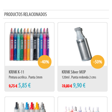
PRODUCTOS RELACIONADOS
-40%
-50%
KRINK K-11
KRINK Silver MOP
Pintura acrílica . Punta 3mm
120ml . Punta redonda 2 cms
5,85 €
9,90 €
9,75 €
19,80 €