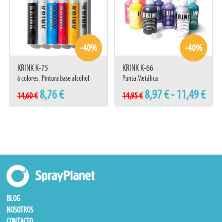
-40%
-40%
KRINK K-75
KRINK K-66
6 colores . Pintura base alcohol
Punta Metálica
8,76 €
8,97 € - 11,49 €
14,60 €
14,95 €
BLOG
NOSOTROS
CONTACTO