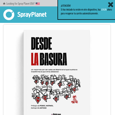
Looking for Spray Planet USA?
¡ATENCIÓN!
Si has iniciado tu sesión en otro dispositivo, haz
LOGIN
ahora
para recuperar tu carrito automáticamente.
Inicio
Libros_Revistas
Libros
Desde la Basura