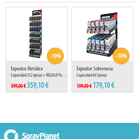
#bf
#christmas
-10%
-10%
Expositor Metálico
Expositor Sobremesa
Capacidad 252 sprays + REGALO Pack 12 Sprays
Capacidad 60 Sprays
359,10 €
179,10 €
399,00 €
199,00 €