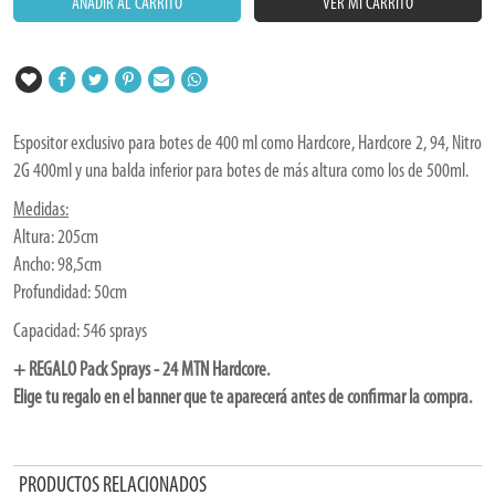
AÑADIR AL CARRITO
VER MI CARRITO
Espositor exclusivo para botes de 400 ml como Hardcore, Hardcore 2, 94, Nitro
2G 400ml y una balda inferior para botes de más altura como los de 500ml.
Medidas:
Altura: 205cm
Ancho: 98,5cm
Profundidad: 50cm
Capacidad: 546 sprays
+ REGALO Pack Sprays - 24 MTN Hardcore.
Elige tu regalo en el banner que te aparecerá antes de confirmar la compra.
-SPRAYS Fotografía NO INCLUÍDOS-
-La cartela superior puede variar, se pueden entregar 2 variantes-
PRODUCTOS RELACIONADOS