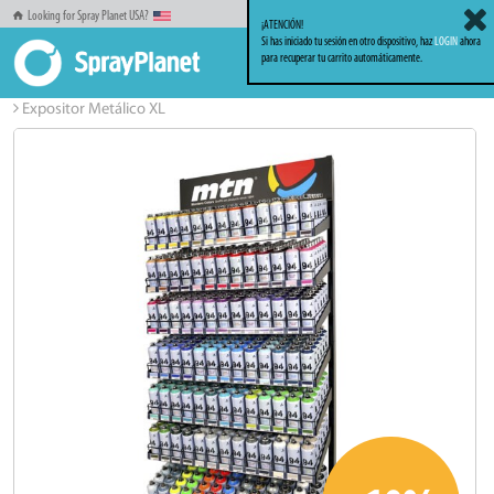
Looking for Spray Planet USA?
¡ATENCIÓN!
Si has iniciado tu sesión en otro dispositivo, haz
LOGIN
ahora
para recuperar tu carrito automáticamente.
Inicio
Accesorios & Complementos
Expositores
Expositor Metálico XL