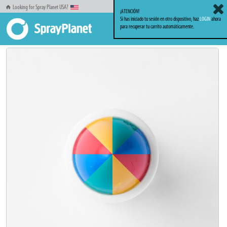
Looking for Spray Planet USA?
¡ATENCIÓN!
Si has iniciado tu sesión en otro dispositivo, haz
LOGIN
ahora
para recuperar tu carrito automáticamente.
Inicio
Markers_Rotuladores
Solid Markers
Hand Mixed Caribes