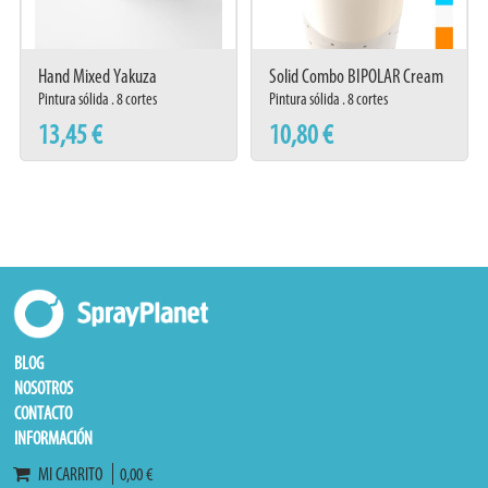
Hand Mixed Yakuza
Solid Combo BIPOLAR Cream
841
Pintura sólida . 8 cortes
Pintura sólida . 8 cortes
13,45 €
10,80 €
BLOG
NOSOTROS
CONTACTO
INFORMACIÓN
MI CARRITO
0,00 €