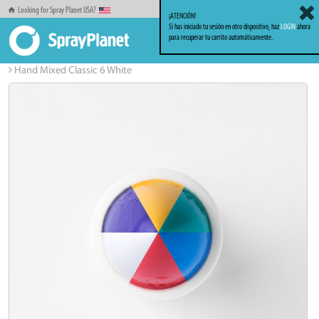
Looking for Spray Planet USA?
¡ATENCIÓN!
Si has iniciado tu sesión en otro dispositivo, haz
LOGIN
ahora
para recuperar tu carrito automáticamente.
Inicio
Markers_Rotuladores
Solid Markers
Hand Mixed Classic 6 White