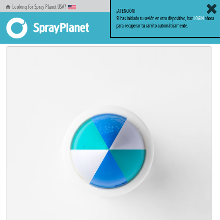
Looking for Spray Planet USA?
¡ATENCIÓN!
Si has iniciado tu sesión en otro dispositivo, haz
LOGIN
ahora
para recuperar tu carrito automáticamente.
Inicio
Markers_Rotuladores
Solid Markers
Hand Mixed Pirineus