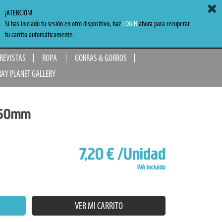
ACCEDER
MI CARRITO
0,00 €
¡ATENCIÓN!
Si has iniciado tu sesión en otro dispositivo, haz
LOGIN
ahora para recuperar
TO
tu carrito automáticamente.
 REVISTAS
ROPA
GORRAS & GORROS
RAY PLANET GALLERY
o 50mm
7,20 €
/Unidad
IVA Incluido
VER MI CARRITO