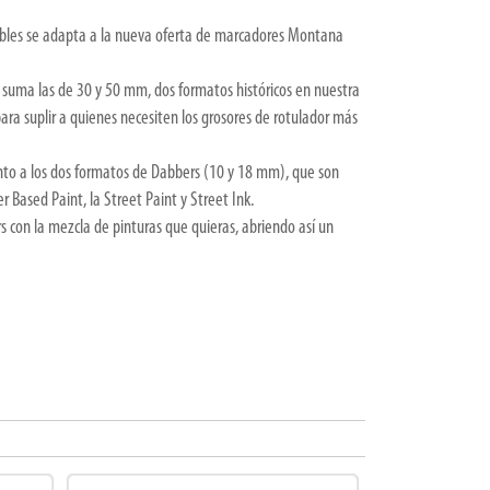
ables se adapta a la nueva oferta de marcadores Montana
es suma las de 30 y 50 mm, dos formatos históricos en nuestra
ara suplir a quienes necesiten los grosores de rotulador más
unto a los dos formatos de Dabbers (10 y 18 mm), que son
Based Paint, la Street Paint y Street Ink.
s con la mezcla de pinturas que quieras, abriendo así un