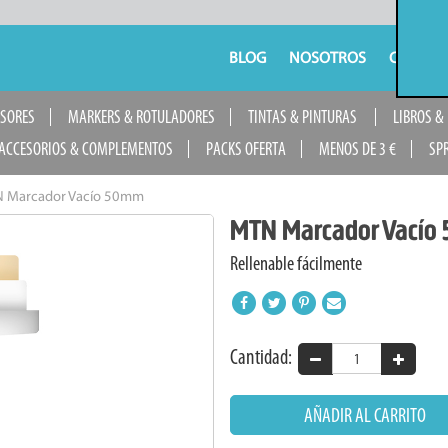
BLOG
NOSOTROS
CONTAC
USORES
MARKERS & ROTULADORES
TINTAS & PINTURAS
LIBROS &
ACCESORIOS & COMPLEMENTOS
PACKS OFERTA
MENOS DE 3 €
SP
 Marcador Vacío 50mm
MTN Marcador Vací
Rellenable fácilmente
Cantidad:
AÑADIR AL CARRITO