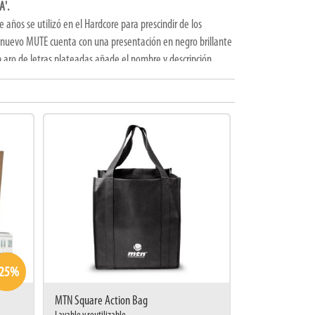
A'.
 años se utilizó en el Hardcore para prescindir de los
l nuevo MUTE cuenta con una presentación en negro brillante
 aro de letras plateadas añade el nombre y descripción
na de empacar la presentación del MUTE con un aire informal
TN Water Based 300 y Water Based 100, ya que la bola
.
de tus sprays antes de tirarlos al contenedor de reciclaje!
-25%
MTN Square Action Bag
ater Based
Lavable y reutilizable