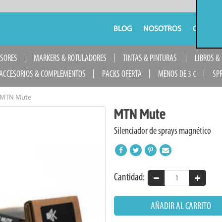
BLOG
NOSOTROS
CONTAC
USORES
MARKERS & ROTULADORES
TINTAS & PINTURAS
LIBROS &
ACCESORIOS & COMPLEMENTOS
PACKS OFERTA
MENOS DE 3 €
SP
MTN Mute
MTN Mute
Silenciador de sprays magnético
Cantidad:
AÑADIR AL CARRITO