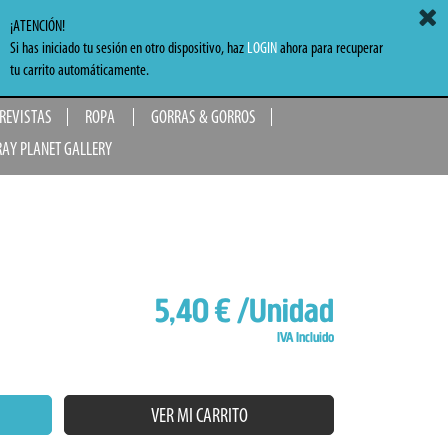
ACCEDER
MI CARRITO
0,00 €
¡ATENCIÓN!
Si has iniciado tu sesión en otro dispositivo, haz
LOGIN
ahora para recuperar
TO
tu carrito automáticamente.
 REVISTAS
ROPA
GORRAS & GORROS
RAY PLANET GALLERY
5,40 €
/Unidad
IVA Incluido
VER MI CARRITO