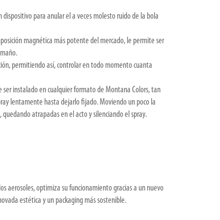
dispositivo para anular el a veces molesto ruido de la bola
mposición magnética más potente del mercado, le permite ser
tamaño.
cción, permitiendo así, controlar en todo momento cuanta
 ser instalado en cualquier formato de Montana Colors, tan
 spray lentamente hasta dejarlo fijado. Moviendo un poco la
, quedando atrapadas en el acto y silenciando el spray.
los aerosoles, optimiza su funcionamiento gracias a un nuevo
novada estética y un packaging más sostenible.