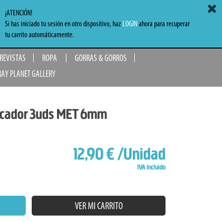
ACCEDER
MI CARRITO
0,00 €
¡ATENCIÓN!
Si has iniciado tu sesión en otro dispositivo, haz
LOGIN
ahora para recuperar
TO
tu carrito automáticamente.
 REVISTAS
ROPA
GORRAS & GORROS
RAY PLANET GALLERY
rcador 3uds MET 6mm
12,90 €
/Unidad
IVA Incluido
VER MI CARRITO