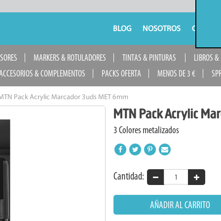
BLOG
NOSOTROS
CONTAC
USORES
MARKERS & ROTULADORES
TINTAS & PINTURAS
LIBROS &
ACCESORIOS & COMPLEMENTOS
PACKS OFERTA
MENOS DE 3 €
SP
MTN Pack Acrylic Marcador 3uds MET 6mm
MTN Pack Acrylic Ma
3 Colores metalizados
Cantidad:
AÑADIR AL CARRITO