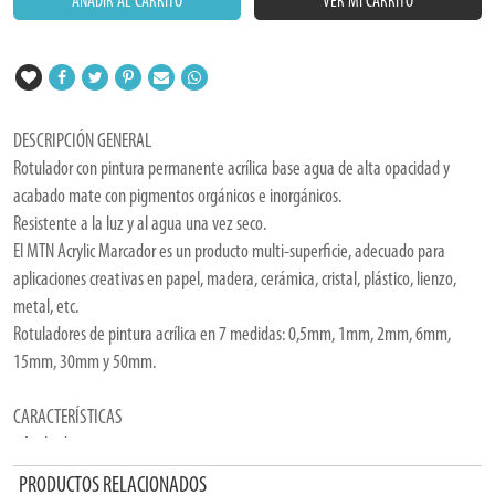
AÑADIR AL CARRITO
VER MI CARRITO
DESCRIPCIÓN GENERAL
Rotulador con pintura permanente acrílica base agua de alta opacidad y
acabado mate con pigmentos orgánicos e inorgánicos.
Resistente a la luz y al agua una vez seco.
El MTN Acrylic Marcador es un producto multi-superficie, adecuado para
aplicaciones creativas en papel, madera, cerámica, cristal, plástico, lienzo,
metal, etc.
Rotuladores de pintura acrílica en 7 medidas: 0,5mm, 1mm, 2mm, 6mm,
15mm, 30mm y 50mm.
CARACTERÍSTICAS
- Acabado mate.
- 17 colores.
PRODUCTOS RELACIONADOS