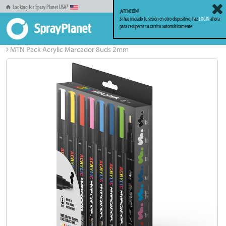
Looking for Spray Planet USA?
¡ATENCIÓN!
Si has iniciado tu sesión en otro dispositivo, haz
LOGIN
ahora
para recuperar tu carrito automáticamente.
Inicio
Markers_Rotuladores
MTN Acrylic Marcador
MTN Pack Acrylic Marcador 8uds 2mm