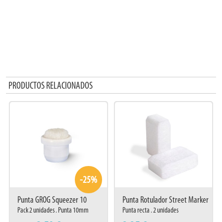
PRODUCTOS RELACIONADOS
-25%
Punta GROG Squeezer 10
Punta Rotulador Street Marker
15mm
Pack 2 unidades . Punta 10mm
Punta recta . 2 unidades