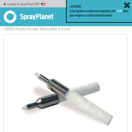
Looking for Spray Planet USA?
¡ATENCIÓN!
Si has iniciado tu sesión en otro dispositivo, haz
LOGIN
ahora
para recuperar tu carrito automáticamente.
Inicio
Markers_Rotuladores
Puntas de recambio
MTN Punta Acrylic Marcador 0,5mm