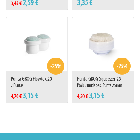
2,59 €
3,35 €
3,45 €
-25%
-25%
Punta GROG Flowtex 20
Punta GROG Squeezer 25
Roundtip
2 Puntas
Pack 2 unidades . Punta 25mm
3,15 €
3,15 €
4,20 €
4,20 €