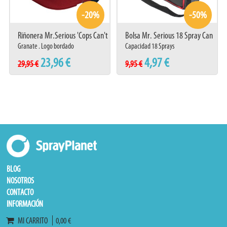
-20%
-50%
Riñonera Mr.Serious 'Cops Can't
Bolsa Mr. Serious 18 Spray Can
Dance' Granate
Bag
Granate . Logo bordado
Capacidad 18 Sprays
23,96 €
4,97 €
29,95 €
9,95 €
BLOG
NOSOTROS
CONTACTO
INFORMACIÓN
MI CARRITO
0,00 €