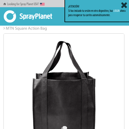
Looking for Spray Planet USA?
¡ATENCIÓN!
Si has iniciado tu sesión en otro dispositivo, haz
LOGIN
ahora
para recuperar tu carrito automáticamente.
Inicio
Ropa
Bolsas Carteras Complementos
MTN Square Action Bag