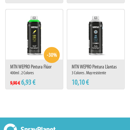
· Aplicar sobre superficies limpias y secas
· Aplicar en capas finas, repintable a los diez minutos con la misma pintura
· Después de usar, invertir el aerosol y purgar la válvula
· No aplicar sobre equipos conectados y utilizar en áreas bien ventiladas
Por favor, descarga aquí ficha técnica y de seguridad de este producto.
Ficha técnica
-30%
Ficha seguridad
MTN WEPRO Pintura Flúor
MTN WEPRO Pintura Llantas
400ml . 2 Colores
3 Colores . Muy resistente
6,93 €
10,10 €
9,90 €