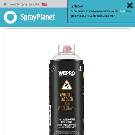
Looking for Spray Planet USA?
¡ATENCIÓN!
Si has iniciado tu sesión en otro dispositivo, haz
LOGIN
ahora
para recuperar tu carrito automáticamente.
Inicio
Sprays
MTN WEPRO
MTN WEPRO Antideslizante