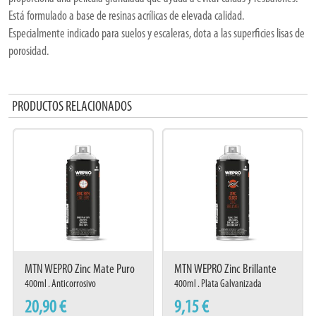
Está formulado a base de resinas acrílicas de elevada calidad.
Especialmente indicado para suelos y escaleras, dota a las superficies lisas de
porosidad.
Características:
· Aerosol transparente antideslizante de fácil y rápida aplicación
PRODUCTOS RELACIONADOS
· Apropiado para usar en interior y exterior, y para el tránsito de personas
· Se puede aplicar sobre baldosas, mármol, granito, madera, acero inox, fibra
de vidrio
· Secado rápido
· Excelente elasticidad
· Facilidad de aplicación y repintado
· Buena adherencia sobre multitud de superficies
· No contiene Plomo
· Buena resistencia al desgaste
MTN WEPRO Zinc Mate Puro
MTN WEPRO Zinc Brillante
99%
400ml . Anticorrosivo
400ml . Plata Galvanizada
Instrucciones de uso:
20,90 €
9,15 €
· Agitar muy bien el aerosol antes de usarlo