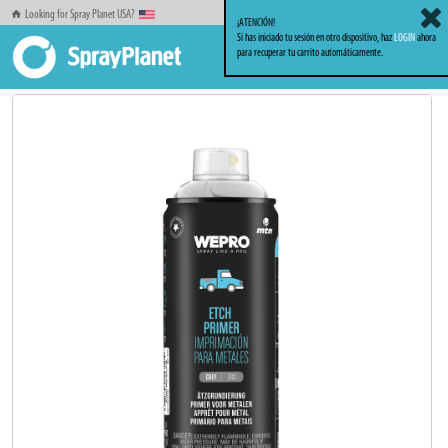
Looking for Spray Planet USA?
¡ATENCIÓN!
Si has iniciado tu sesión en otro dispositivo, haz
LOGIN
ahora
para recuperar tu carrito automáticamente.
Inicio
Sprays
MTN WEPRO
MTN WEPRO Wash Primer