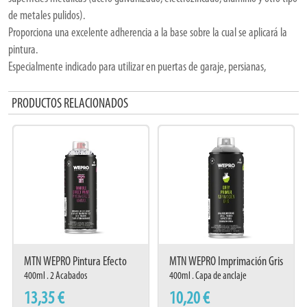
de metales pulidos).
Proporciona una excelente adherencia a la base sobre la cual se aplicará la
pintura.
Especialmente indicado para utilizar en puertas de garaje, persianas,
Perfilería de aluminio y tuberías de cobre.
También puede usarse en automoción para la imprimación de metales como
PRODUCTOS RELACIONADOS
cuadros de bicicleta,
coche, automóvil, moto o cualquier vehículo compatible.
Color: Gris
Características: Es ideal como capa de anclaje antes de utilizar nuestras
pinturas, le proporciona durabilidad y hace que la pintura no salte ni se
escarche. También se puede utilizar como imprimación para superficies
plásticas de poliamida, fibras de carbono, epoxi, poliéster, acrilato, PVC, PC y
ABS.
MTN WEPRO Pintura Efecto
MTN WEPRO Imprimación Gris
Beneficios:
Mármol
400ml . 2 Acabados
400ml . Capa de anclaje
· Buena adherencia
13,35 €
10,20 €
· Protección: Anti corrosión