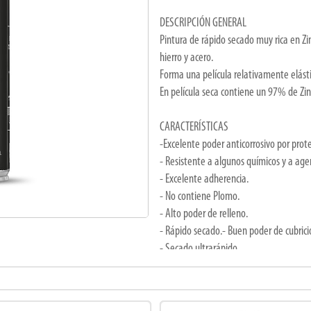
DESCRIPCIÓN GENERAL
Pintura de rápido secado muy rica en Zinc
hierro y acero.
Forma una película relativamente elásti
En película seca contiene un 97% de Zin
CARACTERÍSTICAS
-Excelente poder anticorrosivo por prote
- Resistente a algunos químicos y a age
- Excelente adherencia.
- No contiene Plomo.
- Alto poder de relleno.
- Rápido secado.- Buen poder de cubrici
- Secado ultrarápido.
- Utilizable en soldadura.
-Se puede utilizar como imprimación.