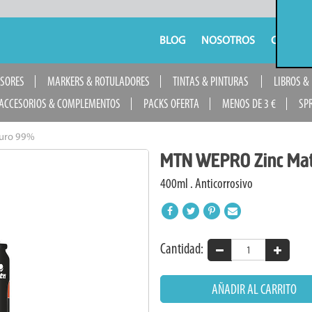
BLOG
NOSOTROS
CONTAC
USORES
MARKERS & ROTULADORES
TINTAS & PINTURAS
LIBROS &
ACCESORIOS & COMPLEMENTOS
PACKS OFERTA
MENOS DE 3 €
SP
uro 99%
MTN WEPRO Zinc Ma
400ml . Anticorrosivo
Cantidad:
AÑADIR AL CARRITO