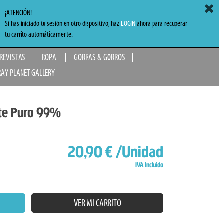
ACCEDER
MI CARRITO
0,00 €
¡ATENCIÓN!
Si has iniciado tu sesión en otro dispositivo, haz
LOGIN
ahora para recuperar
TO
tu carrito automáticamente.
 REVISTAS
ROPA
GORRAS & GORROS
RAY PLANET GALLERY
te Puro 99%
20,90 €
/Unidad
IVA Incluido
VER MI CARRITO