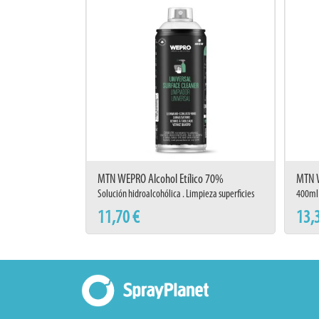
MTN WEPRO Alcohol Etílico 70%
MTN W
Solución hidroalcohólica . Limpieza superficies
400ml 
11,70 €
13,