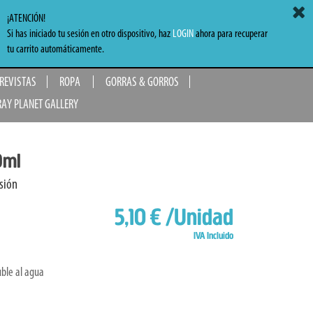
ACCEDER
MI CARRITO
0,00 €
¡ATENCIÓN!
Si has iniciado tu sesión en otro dispositivo, haz
LOGIN
ahora para recuperar
TO
tu carrito automáticamente.
 REVISTAS
ROPA
GORRAS & GORROS
RAY PLANET GALLERY
0ml
esión
5,10 €
/Unidad
IVA Incluido
ble al agua