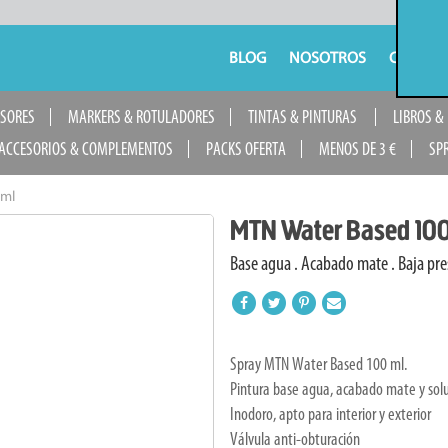
BLOG
NOSOTROS
CONTAC
USORES
MARKERS & ROTULADORES
TINTAS & PINTURAS
LIBROS &
ACCESORIOS & COMPLEMENTOS
PACKS OFERTA
MENOS DE 3 €
SP
0ml
MTN Water Based 10
Base agua . Acabado mate . Baja pr
Spray MTN Water Based 100 ml.
Pintura base agua, acabado mate y solu
Inodoro, apto para interior y exterior
Válvula anti-obturación