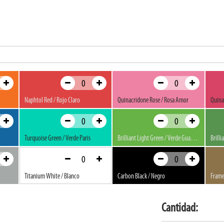
Naphtol Red / Rojo Claro
Quinacridone Rose / Rosa Amor
Quina
Turquoise Green / Verde Paris
Brilliant Light Green / Verde Guacamole
Brilli
Titanium White / Blanco
Carbon Black / Negro
Frame
Cantidad: