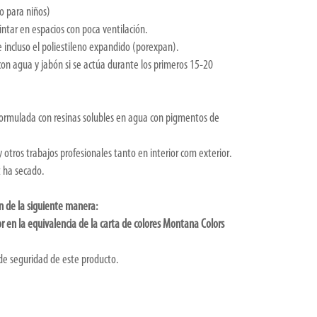
o para niños)
intar en espacios con poca ventilación.
e incluso el poliestileno expandido (porexpan).
on agua y jabón si se actúa durante los primeros 15-20
formulada con resinas solubles en agua con pigmentos de
 y otros trabajos profesionales tanto en interior com exterior.
z ha secado.
n de la siguiente manera:
r en la equivalencia de la carta de colores Montana Colors
 de seguridad de este producto.