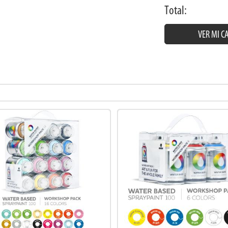
Total:
VER MI C