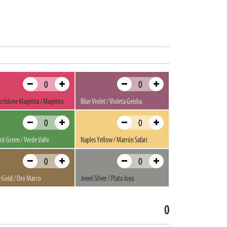
cridone Magenta / Magenta
Blue Violet / Violeta Geisha
ant Green / Verde Valle
Naples Yellow / Marrón Safari
 Gold / Oro Marco
Jewel Silver / Plata Joya
0