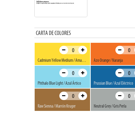
CARTA DE COLORES
Cadmium Yellow Medium / Amarillo Claro
Azo Orange / Naranja
Phthalo Blue Light / Azul Ártico
Prussian Blue / Azul Eléctrico
Raw Sienna / Marrón Kruger
Neutral Grey / Gris Perla