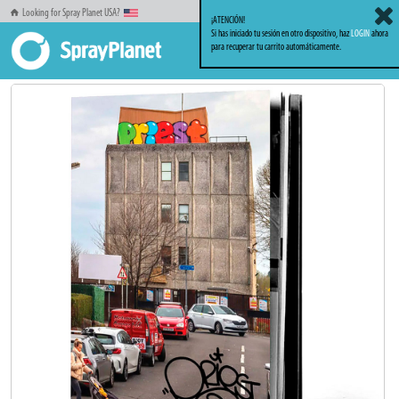
Looking for Spray Planet USA?
¡ATENCIÓN!
Si has iniciado tu sesión en otro dispositivo, haz
LOGIN
ahora
para recuperar tu carrito automáticamente.
Inicio
Libros_Revistas
Revistas_Fanzines
PRIEST Zine