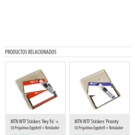
PRODUCTOS RELACIONADOS
MTN WTF Stickers 'Hey Yo' +
MTN WTF Stickers 'Priority
Marker
Mail' + Marker
50 Pegatinas Eggshell + Rotulador
50 Pegatinas Eggshell + Rotulador