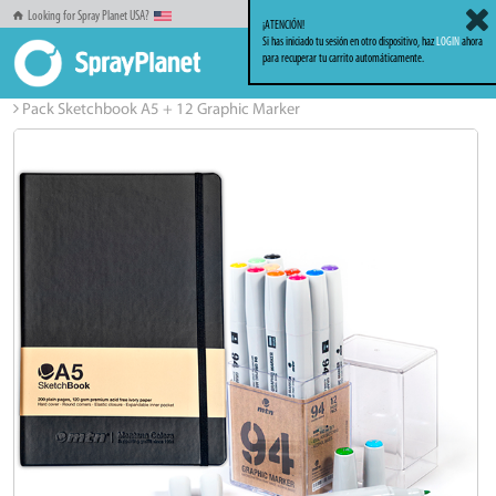
Looking for Spray Planet USA?
¡ATENCIÓN!
Si has iniciado tu sesión en otro dispositivo, haz
LOGIN
ahora
para recuperar tu carrito automáticamente.
Inicio
Packs
Packs OFERTA
Pack Sketchbook A5 + 12 Graphic Marker