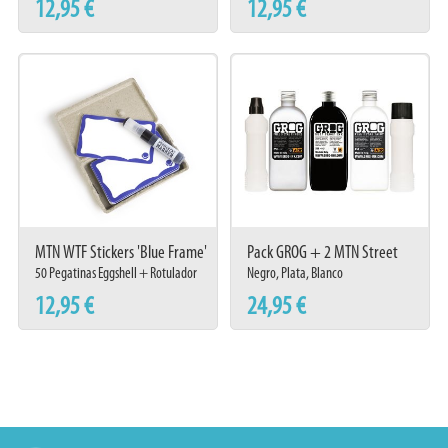
12,95 €
12,95 €
MTN WTF Stickers 'Blue Frame'
Pack GROG + 2 MTN Street
+ Marker
Dabber
50 Pegatinas Eggshell + Rotulador
Negro, Plata, Blanco
12,95 €
24,95 €