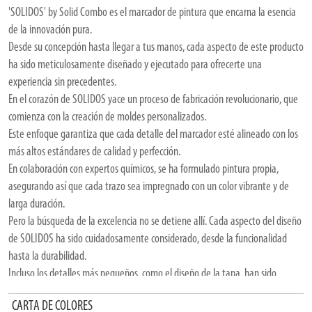
'SOLIDOS' by Solid Combo es el marcador de pintura que encarna la esencia
de la innovación pura.
Desde su concepción hasta llegar a tus manos, cada aspecto de este producto
ha sido meticulosamente diseñado y ejecutado para ofrecerte una
experiencia sin precedentes.
En el corazón de SOLIDOS yace un proceso de fabricación revolucionario, que
comienza con la creación de moldes personalizados.
Este enfoque garantiza que cada detalle del marcador esté alineado con los
más altos estándares de calidad y perfección.
En colaboración con expertos químicos, se ha formulado pintura propia,
asegurando así que cada trazo sea impregnado con un color vibrante y de
larga duración.
Pero la búsqueda de la excelencia no se detiene allí. Cada aspecto del diseño
de SOLIDOS ha sido cuidadosamente considerado, desde la funcionalidad
hasta la durabilidad.
Incluso los detalles más pequeños, como el diseño de la tapa, han sido
meticulosamente diseñados para complementar la experiencia del usuario.
CARTA DE COLORES
Desde su elegante logotipo hasta su diseño moderno y ergonómico, cada