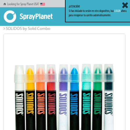
Looking for Spray Planet USA?
¡ATENCIÓN!
Si has iniciado tu sesión en otro dispositivo, haz
LOGIN
ahora
para recuperar tu carrito automáticamente.
Inicio
Markers_Rotuladores
Solid Markers
SOLIDOS by Solid Combo