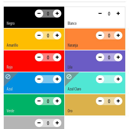
elemento de SOLIDOS refleja la dedicación a la artesanía y la innovación.
Al elegir SOLIDOS, no solo adquieres un simple marcador de pintura, sino que
te haces con un símbolo de pasión y compromiso con el arte de la creación.
Negro
Blanco
Amarillo
Naranja
Rojo
Lila
Azul
Azul Claro
Verde
Oro