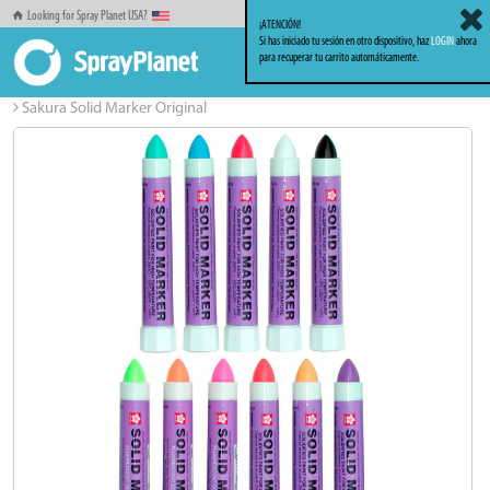
Looking for Spray Planet USA?
¡ATENCIÓN!
Si has iniciado tu sesión en otro dispositivo, haz
LOGIN
ahora
para recuperar tu carrito automáticamente.
Inicio
Markers_Rotuladores
Solid Markers
Sakura Solid Marker Original