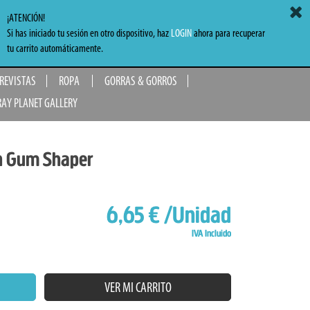
ACCEDER
MI CARRITO
0,00 €
¡ATENCIÓN!
Si has iniciado tu sesión en otro dispositivo, haz
LOGIN
ahora para recuperar
TO
tu carrito automáticamente.
 REVISTAS
ROPA
GORRAS & GORROS
RAY PLANET GALLERY
gh Gum Shaper
6,65 €
/Unidad
IVA Incluido
VER MI CARRITO