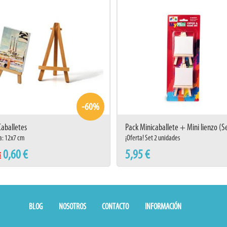
-60%
Caballetes
Pack Minicaballete + Mini lienzo (S
a: 12x7 cm
¡Oferta! Set 2 unidades
0,60 €
5,95 €
€
BLOG
NOSOTROS
CONTACTO
INFORMACIÓN