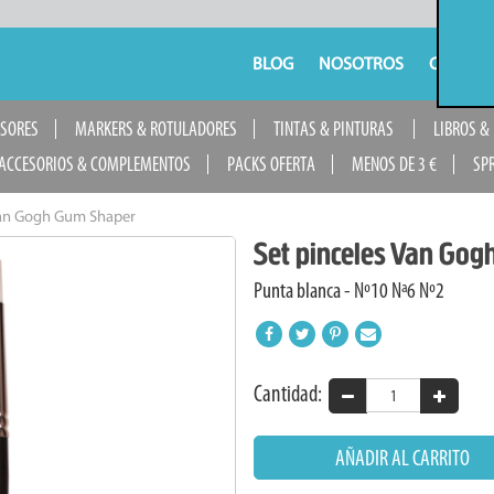
BLOG
NOSOTROS
CONTAC
USORES
MARKERS & ROTULADORES
TINTAS & PINTURAS
LIBROS &
ACCESORIOS & COMPLEMENTOS
PACKS OFERTA
MENOS DE 3 €
SP
Van Gogh Gum Shaper
Set pinceles Van Go
Punta blanca - Nº10 Nª6 Nº2
Cantidad:
AÑADIR AL CARRITO