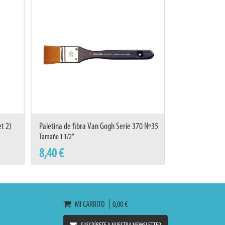
et 2)
Paletina de fibra Van Gogh Serie 370 Nº35
Tamaño 1 1/2"
8,40 €
MI CARRITO
0,00 €