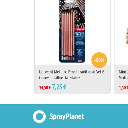
-50%
Derwent Metallic Pencil Traditional Set 6
Mini 
Colores metálicos . Mezclables
Medid
7,25 €
14,50 €
1,50 