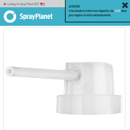
Looking for Spray Planet USA?
¡ATENCIÓN!
Si has iniciado tu sesión en otro dispositivo, haz
LOGIN
ahora
para recuperar tu carrito automáticamente.
Inicio
Familia Caps Difusores
Otros
Transfer Cap