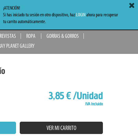
ACCEDER
MI CARRITO
0,00 €
¡ATENCIÓN!
Si has iniciado tu sesión en otro dispositivo, haz
LOGIN
ahora para recuperar
TO
tu carrito automáticamente.
 REVISTAS
ROPA
GORRAS & GORROS
RAY PLANET GALLERY
ío
3,85 €
/Unidad
IVA Incluido
VER MI CARRITO