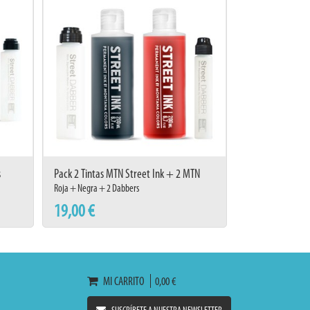
s
Pack 2 Tintas MTN Street Ink + 2 MTN
Street Dabbers
Roja + Negra + 2 Dabbers
19,00 €
MI CARRITO
0,00 €