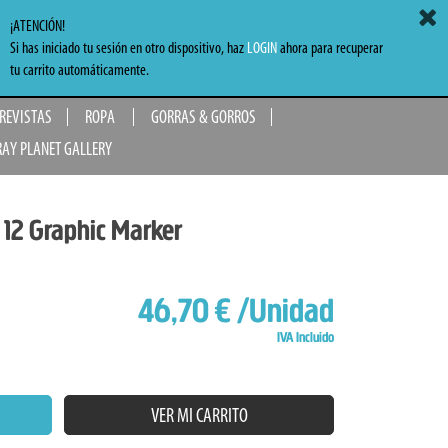
ACCEDER
MI CARRITO
0,00 €
¡ATENCIÓN!
Si has iniciado tu sesión en otro dispositivo, haz
LOGIN
ahora para recuperar
TO
tu carrito automáticamente.
 REVISTAS
ROPA
GORRAS & GORROS
RAY PLANET GALLERY
 12 Graphic Marker
46,70 €
/Unidad
IVA Incluido
VER MI CARRITO