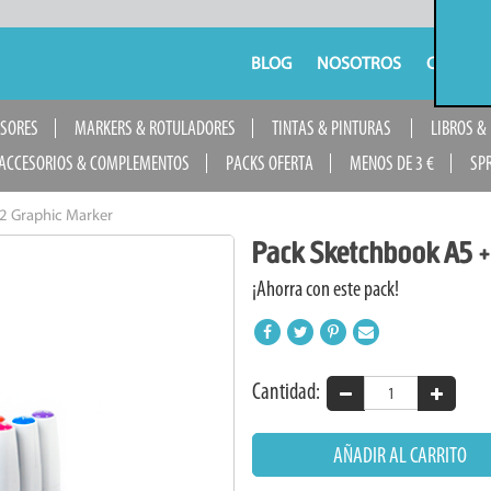
BLOG
NOSOTROS
CONTAC
USORES
MARKERS & ROTULADORES
TINTAS & PINTURAS
LIBROS &
ACCESORIOS & COMPLEMENTOS
PACKS OFERTA
MENOS DE 3 €
SP
2 Graphic Marker
Pack Sketchbook A5 +
¡Ahorra con este pack!
Cantidad:
AÑADIR AL CARRITO