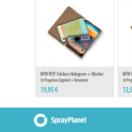
MTN WTF Stickers Hologram + Marker
MTN W
50 Pegatinas Eggshell + Rotulador
50 Peg
19,95 €
12,