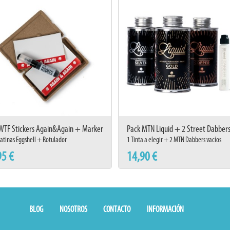
TF Stickers Again&Again + Marker
Pack MTN Liquid + 2 Street Dabber
atinas Eggshell + Rotulador
1 Tinta a elegir + 2 MTN Dabbers vacíos
95 €
14,90 €
BLOG
NOSOTROS
CONTACTO
INFORMACIÓN