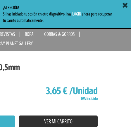
ACCEDER
MI CARRITO
0,00 €
¡ATENCIÓN!
Si has iniciado tu sesión en otro dispositivo, haz
LOGIN
ahora para recuperar
TO
tu carrito automáticamente.
 REVISTAS
ROPA
GORRAS & GORROS
RAY PLANET GALLERY
 0,5mm
3,65 €
/Unidad
IVA Incluido
VER MI CARRITO