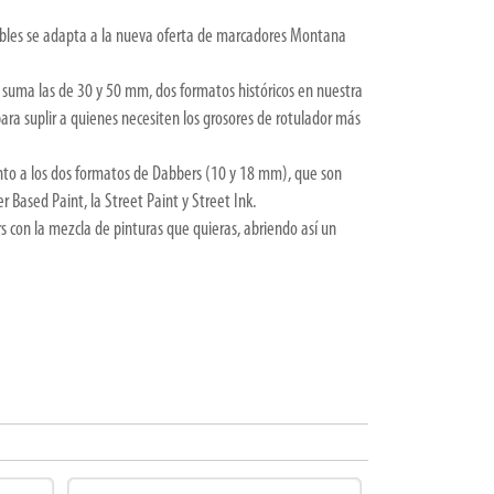
ables se adapta a la nueva oferta de marcadores Montana
es suma las de 30 y 50 mm, dos formatos históricos en nuestra
ara suplir a quienes necesiten los grosores de rotulador más
unto a los dos formatos de Dabbers (10 y 18 mm), que son
Based Paint, la Street Paint y Street Ink.
s con la mezcla de pinturas que quieras, abriendo así un