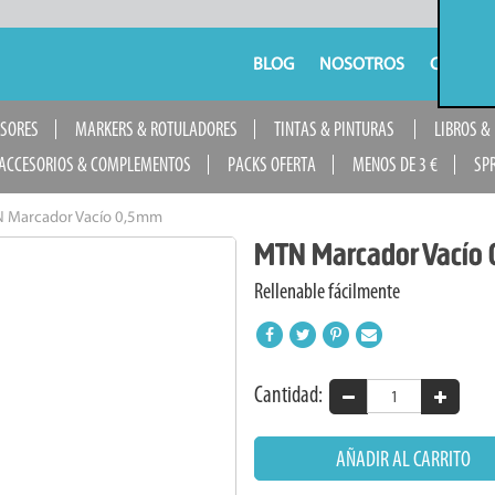
BLOG
NOSOTROS
CONTAC
USORES
MARKERS & ROTULADORES
TINTAS & PINTURAS
LIBROS &
ACCESORIOS & COMPLEMENTOS
PACKS OFERTA
MENOS DE 3 €
SP
 Marcador Vacío 0,5mm
MTN Marcador Vacío
Rellenable fácilmente
Cantidad:
AÑADIR AL CARRITO