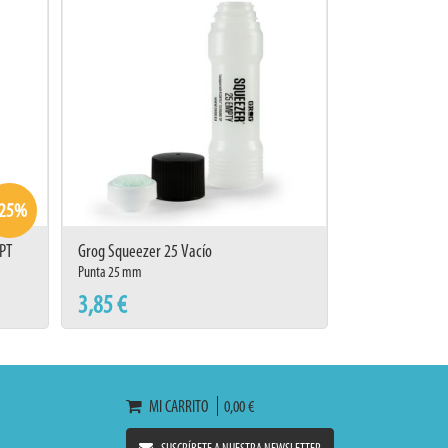
-25%
PT
Grog Squeezer 25 Vacío
Punta 25 mm
3,85 €
MI CARRITO
0,00 €