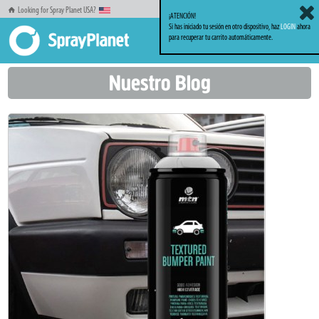
Looking for Spray Planet USA?
¡ATENCIÓN!
Si has iniciado tu sesión en otro dispositivo, haz
LOGIN
ahora
para recuperar tu carrito automáticamente.
Inicio
Blog
Categoría: Montana Colors
Nuestro Blog