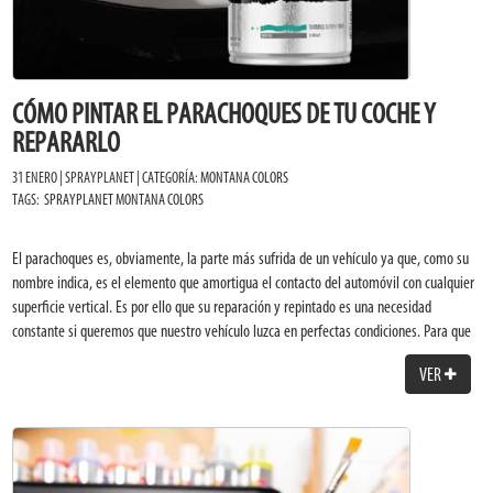
CÓMO PINTAR EL PARACHOQUES DE TU COCHE Y
REPARARLO
31 ENERO | SPRAYPLANET | CATEGORÍA:
MONTANA COLORS
TAGS:
SPRAYPLANET
MONTANA COLORS
El parachoques es, obviamente, la parte más sufrida de un vehículo ya que, como su
nombre indica, es el elemento que amortigua el contacto del automóvil con cualquier
superficie vertical. Es por ello que su reparación y repintado es una necesidad
constante si queremos que nuestro vehículo luzca en perfectas condiciones. Para que
podamos llevar a cabo esta tarea nosotros mismos sin tener que recurrir a costosos
VER
gastos profesionales, Montana Colors cuenta con el
spray texturado para parachoques
,
un producto especialmente diseñado para ello.
PECULIARIDADES DE LOS PARACHOQUES O PARAGOLPES