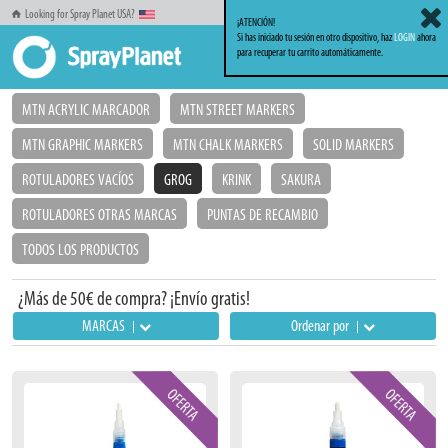
Looking for Spray Planet USA?
¡ATENCIÓN!
Si has iniciado tu sesión en otro dispositivo, haz
LOGIN
ahora
para recuperar tu carrito automáticamente.
Inicio
Markers_Rotuladores
GROG
MTN ACRYLIC MARCADOR
MTN STREET MARKERS
MTN GRAPHIC MARKERS
MTN CHALK MARKERS
SOLID MARKERS
ROTULADORES VACÍOS
GROG
KRINK
SAKURA
ROTULADORES OTRAS MARCAS
PUNTAS DE RECAMBIO
TODOS LOS PRODUCTOS
¿Más de 50€ de compra? ¡Envío gratis!
MARCAS
Ordenar por