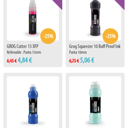
-25%
-25%
GROG Cutter 15 XFP
Grog Squeezer 10 Buff Proof Ink
Rellenable . Punta 15mm
Punta 10mm
4,84 €
5,06 €
6,45 €
6,75 €