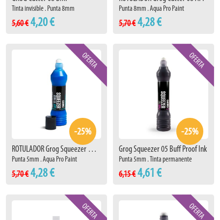
Tinta invisible . Punta 8mm
Punta 8mm . Aqua Pro Paint
4,20 €
4,28 €
5,60 €
5,70 €
-25%
-25%
ROTULADOR Grog Squeezer Mini 05 APP
Grog Squeezer 05 Buff Proof Ink
Punta 5mm . Aqua Pro Paint
Punta 5mm . Tinta permanente
4,28 €
4,61 €
5,70 €
6,15 €