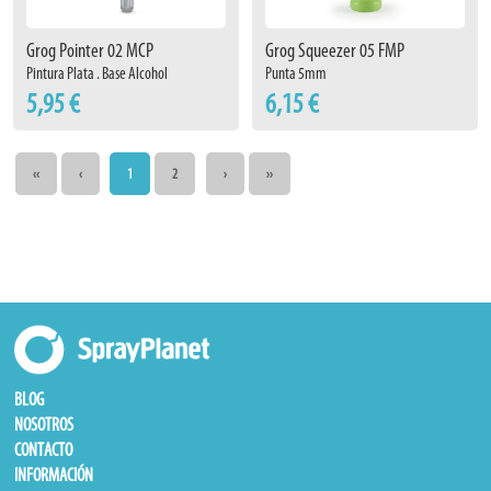
Grog Pointer 02 MCP
Grog Squeezer 05 FMP
Pintura Plata . Base Alcohol
Punta 5mm
5,95 €
6,15 €
‹‹
‹
1
2
›
››
BLOG
NOSOTROS
CONTACTO
INFORMACIÓN