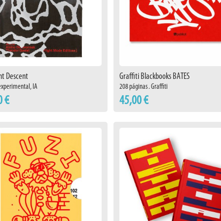
nt Descent
Graffiti Blackbooks BATES
 experimental, IA
208 páginas . Graffiti
0 €
45,00 €