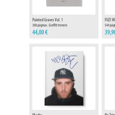
Painted Graves Vol. 1
FUZI W
300 páginas . Graffiti trenero
544 pági
44,00 €
39,9