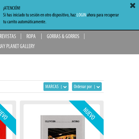
ACCEDER
MI CARRITO
0,00 €
¡ATENCIÓN!
Si has iniciado tu sesión en otro dispositivo, haz
LOGIN
ahora para recuperar
TO
tu carrito automáticamente.
 REVISTAS
ROPA
GORRAS & GORROS
RAY PLANET GALLERY
MARCAS
Ordenar por