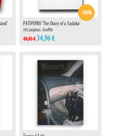
-30%
land'
PATIPERRO 'The Diary of a Sudaka'
392 páginas . Graffiti
34,96 €
49,95 €