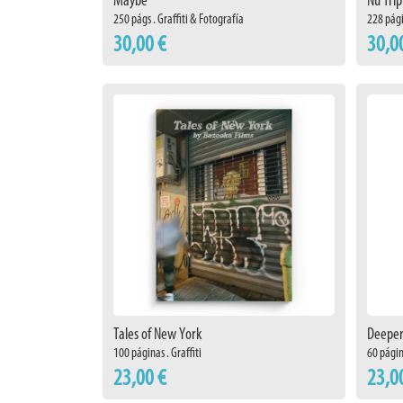
Maybe
Nu Trip
250 págs . Graffiti & Fotografía
228 pági
30,00 €
30,0
Tales of New York
Deeper
100 páginas . Graffiti
60 págin
23,00 €
23,0