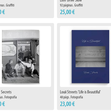
Liter Drive Slow
nas . Graffiti
92 páginas . Graffiti
0 €
25,00 €
 Secrets
Louii Streets 'Life is Beautiful'
as . Fotografía
48 págs . Fotografía
0 €
23,00 €