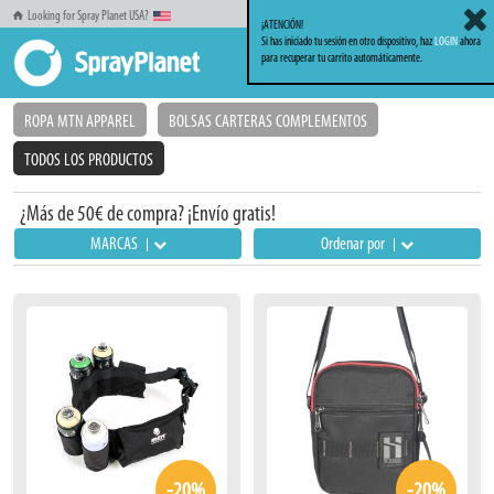
Looking for Spray Planet USA?
¡ATENCIÓN!
Si has iniciado tu sesión en otro dispositivo, haz
LOGIN
ahora
para recuperar tu carrito automáticamente.
Inicio
Ropa
ROPA MTN APPAREL
BOLSAS CARTERAS COMPLEMENTOS
TODOS LOS PRODUCTOS
¿Más de 50€ de compra? ¡Envío gratis!
MARCAS
Ordenar por
-20%
-20%