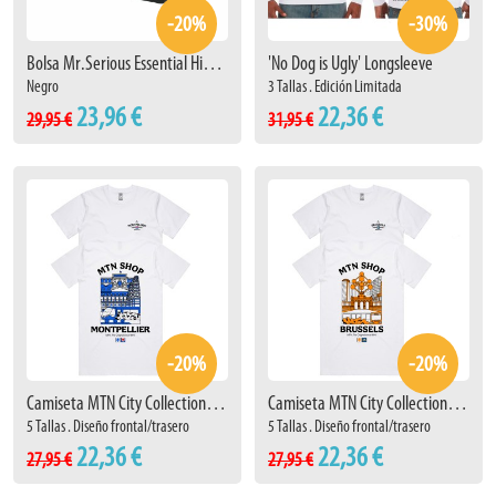
-20%
-30%
Bolsa Mr.Serious Essential Hip Bag
'No Dog is Ugly' Longsleeve
Negro
3 Tallas . Edición Limitada
23,96 €
22,36 €
29,95 €
31,95 €
-20%
-20%
Camiseta MTN City Collection Montpellier
Camiseta MTN City Collection Brussels
5 Tallas . Diseño frontal/trasero
5 Tallas . Diseño frontal/trasero
22,36 €
22,36 €
27,95 €
27,95 €