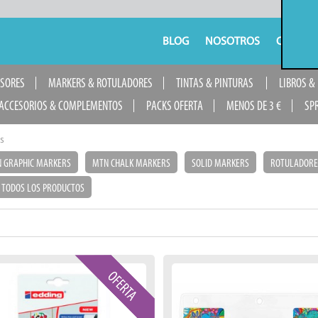
BLOG
NOSOTROS
CONTAC
USORES
MARKERS & ROTULADORES
TINTAS & PINTURAS
LIBROS &
ACCESORIOS & COMPLEMENTOS
PACKS OFERTA
MENOS DE 3 €
SP
s
 GRAPHIC MARKERS
MTN CHALK MARKERS
SOLID MARKERS
ROTULADORE
TODOS LOS PRODUCTOS