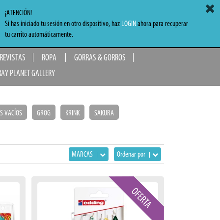
ACCEDER
MI CARRITO
0,00 €
¡ATENCIÓN!
Si has iniciado tu sesión en otro dispositivo, haz
LOGIN
ahora para recuperar
TO
tu carrito automáticamente.
 REVISTAS
ROPA
GORRAS & GORROS
RAY PLANET GALLERY
S VACÍOS
GROG
KRINK
SAKURA
MARCAS
Ordenar por