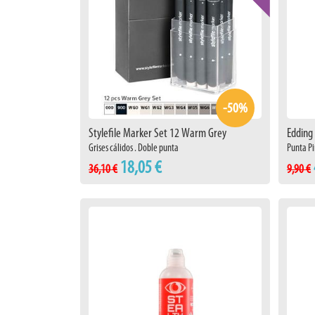
-50%
Stylefile Marker Set 12 Warm Grey
Edding
Grises cálidos . Doble punta
Punta Pi
18,05 €
36,10 €
9,90 €