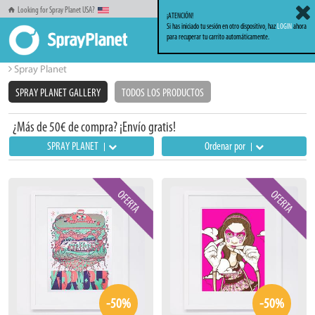
Looking for Spray Planet USA?
¡ATENCIÓN!
Si has iniciado tu sesión en otro dispositivo, haz
LOGIN
ahora
para recuperar tu carrito automáticamente.
Inicio
Familia Spray Planet Gallery
Spray Planet Gallery
Spray Planet
SPRAY PLANET GALLERY
TODOS LOS PRODUCTOS
¿Más de 50€ de compra? ¡Envío gratis!
SPRAY PLANET
Ordenar por
-50%
-50%