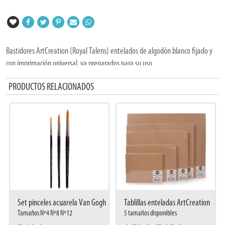
Bastidores ArtCreation (Royal Talens) entelados de algodón blanco fijado y
con imprimación universal, ya preparados para su uso.
Disponibles 7 tamaños diferentes.
PRODUCTOS RELACIONADOS
Set pinceles acuarela Van Gogh
Tablillas enteladas ArtCreation
Serie 191
imprimación
Tamaños Nº4 Nº8 Nº12
5 tamaños disponibles