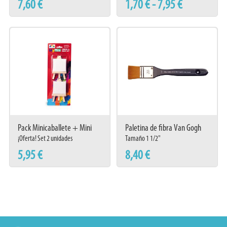
7,60 €
1,70 € - 7,95 €
Pack Minicaballete + Mini
Paletina de fibra Van Gogh
lienzo (Set 2)
Serie 370 Nº35
¡Oferta! Set 2 unidades
Tamaño 1 1/2"
5,95 €
8,40 €