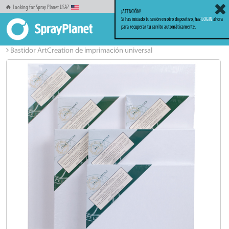
Looking for Spray Planet USA?
¡ATENCIÓN!
Si has iniciado tu sesión en otro dispositivo, haz
LOGIN
ahora
para recuperar tu carrito automáticamente.
Inicio
Familia Bellas Artes
Bellas Artes
Bastidor ArtCreation de imprimación universal