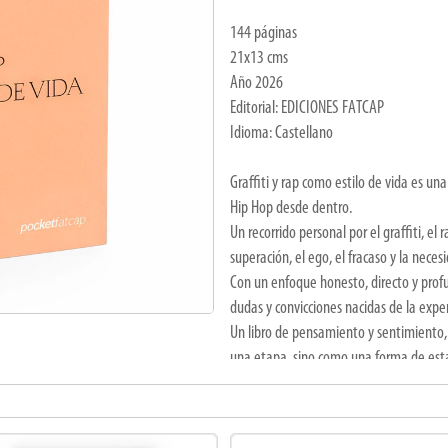
144 páginas
21x13 cms
Año 2026
Editorial: EDICIONES FATCAP
Idioma: Castellano
Graffiti y rap como estilo de vida es un
Hip Hop desde dentro.
Un recorrido personal por el graffiti, el r
superación, el ego, el fracaso y la nec
Con un enfoque honesto, directo y pr
dudas y convicciones nacidas de la exper
Un libro de pensamiento y sentimiento,
una etapa, sino como una forma de esta
en el acto de crear.