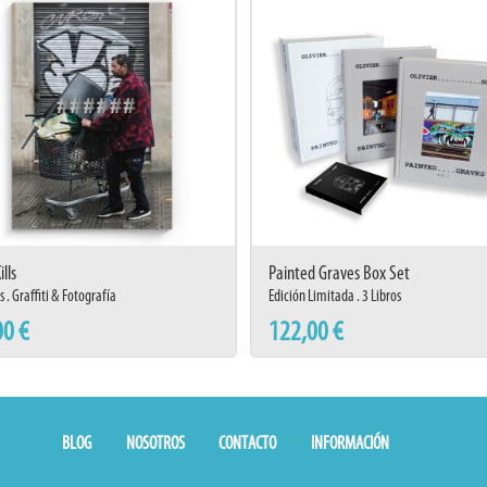
lls
Painted Graves Box Set
 . Graffiti & Fotografía
Edición Limitada . 3 Libros
00 €
122,00 €
BLOG
NOSOTROS
CONTACTO
INFORMACIÓN