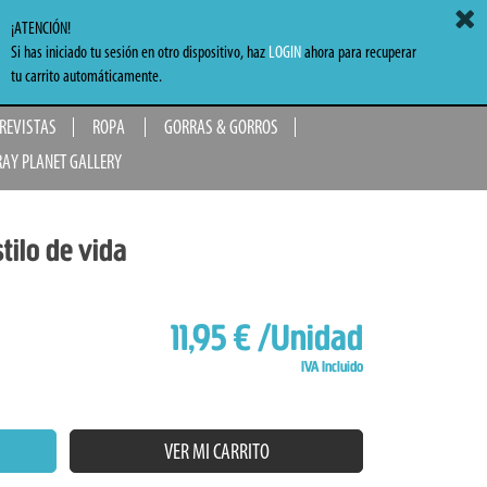
ACCEDER
MI CARRITO
0,00 €
¡ATENCIÓN!
Si has iniciado tu sesión en otro dispositivo, haz
LOGIN
ahora para recuperar
TO
tu carrito automáticamente.
 REVISTAS
ROPA
GORRAS & GORROS
RAY PLANET GALLERY
tilo de vida
11,95 €
/Unidad
IVA Incluido
VER MI CARRITO