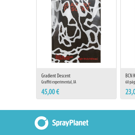
Gradient Descent
BCN Ki
Graffiti experimental, IA
60 págs
45,00 €
23,