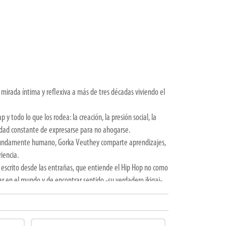
a mirada íntima y reflexiva a más de tres décadas viviendo el
ap y todo lo que los rodea: la creación, la presión social, la
esidad constante de expresarse para no ahogarse.
ofundamente humano, Gorka Veuthey comparte aprendizajes,
iencia.
 escrito desde las entrañas, que entiende el Hip Hop no como
r en el mundo y de encontrar sentido -su verdadero ikigai-