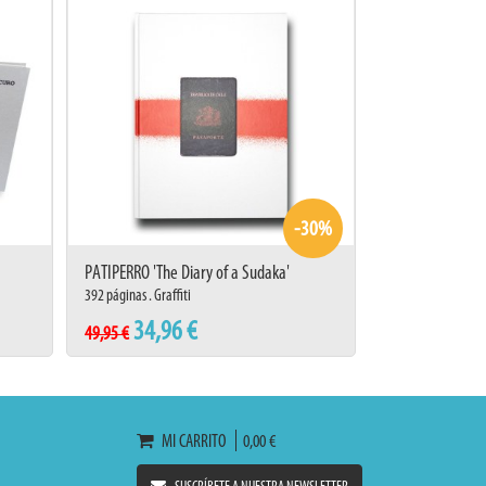
-30%
PATIPERRO 'The Diary of a Sudaka'
392 páginas . Graffiti
34,96 €
49,95 €
MI CARRITO
0,00 €